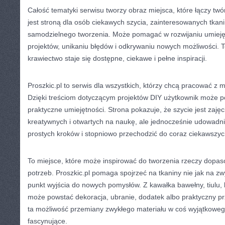
Całość tematyki serwisu tworzy obraz miejsca, które łączy twór
jest stroną dla osób ciekawych szycia, zainteresowanych tkan
samodzielnego tworzenia. Może pomagać w rozwijaniu umieję
projektów, unikaniu błędów i odkrywaniu nowych możliwości. To
krawiectwo staje się dostępne, ciekawe i pełne inspiracji.
Proszkic.pl to serwis dla wszystkich, którzy chcą pracować z 
Dzięki treściom dotyczącym projektów DIY użytkownik może 
praktyczne umiejętności. Strona pokazuje, że szycie jest zajęc
kreatywnych i otwartych na naukę, ale jednocześnie udowadn
prostych kroków i stopniowo przechodzić do coraz ciekawszych 
To miejsce, które może inspirować do tworzenia rzeczy dopa
potrzeb. Proszkic.pl pomaga spojrzeć na tkaniny nie jak na zwy
punkt wyjścia do nowych pomysłów. Z kawałka bawełny, tiulu, 
może powstać dekoracja, ubranie, dodatek albo praktyczny p
ta możliwość przemiany zwykłego materiału w coś wyjątkowego 
fascynujące.