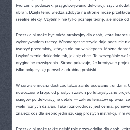
tworzeniu poduszek, przygotowywaniu dekoracji, szyciu dod
ubrań. Dzięki temu wiedza zdobyta na stronie może przekładać
i realne efekty. Czytelnik nie tylko poznaje teorię, ale może o
Proszkic.pl może być także atrakcyjny dla osób, które interes
wykonywaniem rzeczy. Własnoręczne szycie daje poczucie nie
tworzyć przedmioty, których nie ma w sklepach. Można dobrać 
i wykończenie dokładnie tak, jak się chce. To szczególnie ważn
oryginalne rozwiązania. Strona pokazuje, że kreatywne projekty
tylko połączy się pomysł z odrobiną praktyki.
W serwisie można dostrzec także zainteresowanie trendami. 
nowoczesne kroje, od prostych zasłon po futurystyczne proje
ściegów po dekoracyjne detale — zakres tematów sprawia, że
wielu różnych działań. Taka różnorodność jest cenna, poniew
znaleźć coś dla siebie: jedni szukają prostych instrukcji, inni
Proszkic.pl może także pełnić rolę przewodnika dla osób, któ