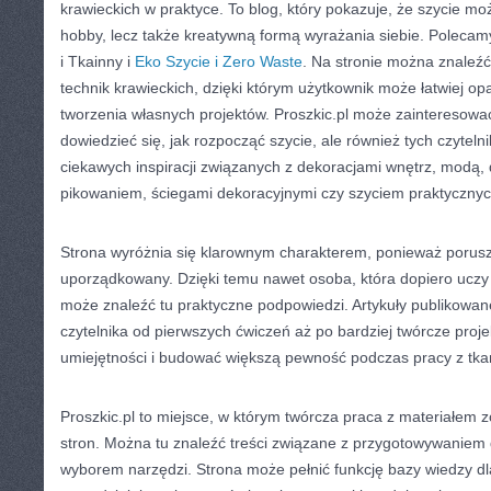
krawieckich w praktyce. To blog, który pokazuje, że szycie mo
hobby, lecz także kreatywną formą wyrażania siebie. Polecam
i Tkainny i
Eko Szycie i Zero Waste
. Na stronie można znaleźć
technik krawieckich, dzięki którym użytkownik może łatwiej o
tworzenia własnych projektów. Proszkic.pl może zainteresowa
dowiedzieć się, jak rozpocząć szycie, ale również tych czyteln
ciekawych inspiracji związanych z dekoracjami wnętrz, modą,
pikowaniem, ściegami dekoracyjnymi czy szyciem praktyczn
Strona wyróżnia się klarownym charakterem, ponieważ porus
uporządkowany. Dzięki temu nawet osoba, która dopiero uczy
może znaleźć tu praktyczne podpowiedzi. Artykuły publikowa
czytelnika od pierwszych ćwiczeń aż po bardziej twórcze proje
umiejętności i budować większą pewność podczas pracy z tka
Proszkic.pl to miejsce, w którym twórcza praca z materiałem z
stron. Można tu znaleźć treści związane z przygotowywaniem d
wyborem narzędzi. Strona może pełnić funkcję bazy wiedzy dl