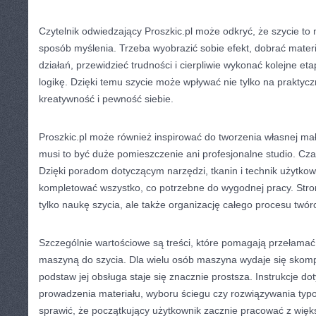
Czytelnik odwiedzający Proszkic.pl może odkryć, że szycie to n
sposób myślenia. Trzeba wyobrazić sobie efekt, dobrać mater
działań, przewidzieć trudności i cierpliwie wykonać kolejne eta
logikę. Dzięki temu szycie może wpływać nie tylko na praktycz
kreatywność i pewność siebie.
Proszkic.pl może również inspirować do tworzenia własnej mał
musi to być duże pomieszczenie ani profesjonalne studio. Cza
Dzięki poradom dotyczącym narzędzi, tkanin i technik użytko
kompletować wszystko, co potrzebne do wygodnej pracy. Stro
tylko naukę szycia, ale także organizację całego procesu twór
Szczególnie wartościowe są treści, które pomagają przełamać
maszyną do szycia. Dla wielu osób maszyna wydaje się skomp
podstaw jej obsługa staje się znacznie prostsza. Instrukcje d
prowadzenia materiału, wyboru ściegu czy rozwiązywania t
sprawić, że początkujący użytkownik zacznie pracować z więk