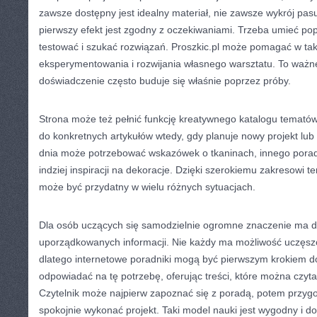
zawsze dostępny jest idealny materiał, nie zawsze wykrój pas
pierwszy efekt jest zgodny z oczekiwaniami. Trzeba umieć p
testować i szukać rozwiązań. Proszkic.pl może pomagać w tak
eksperymentowania i rozwijania własnego warsztatu. To ważn
doświadczenie często buduje się właśnie poprzez próby.
Strona może też pełnić funkcję kreatywnego katalogu temató
do konkretnych artykułów wtedy, gdy planuje nowy projekt lu
dnia może potrzebować wskazówek o tkaninach, innego porad 
indziej inspiracji na dekoracje. Dzięki szerokiemu zakresowi 
może być przydatny w wielu różnych sytuacjach.
Dla osób uczących się samodzielnie ogromne znaczenie ma do
uporządkowanych informacji. Nie każdy ma możliwość uczęszc
dlatego internetowe poradniki mogą być pierwszym krokiem do
odpowiadać na tę potrzebę, oferując treści, które można czy
Czytelnik może najpierw zapoznać się z poradą, potem przygo
spokojnie wykonać projekt. Taki model nauki jest wygodny i do