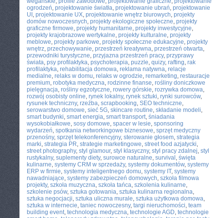
wegańskie
,
profile zawodowe
,
projektowanie graficzne
,
projektowanie
ogrodzeń
,
projektowanie światła
,
projektowanie ubrań
,
projektowanie
UI
,
projektowanie UX
,
projektowanie wnętrz biurowych
,
projekty
domów nowoczesnych
,
projekty ekologiczne społeczne
,
projekty
graficzne firmowe
,
projekty humanitarne
,
projekty inwestycyjne
,
projekty krajobrazowe wertykalne
,
projekty kulturalne
,
projekty
meblowe
,
projekty parkowe
,
projekty społeczne edukacyjne
,
projekty
wnętrz
,
przechowywanie
,
przestrzeń kreatywna
,
przestrzeń otwarta
,
przewodniki turystyczne
,
przyjazna przestrzeń pracy
,
przyprawy
świata
,
psy profilaktyka
,
psychoterapia
,
puzzle
,
quizy
,
rafting
,
rak
profilaktyka
,
rehabilitacja domowa
,
reklama natywna
,
relacje
medialne
,
relaks w domu
,
relaks w ogrodzie
,
remarketing
,
restauracje
premium
,
robotyka medyczna
,
rodzinne finanse
,
rośliny doniczkowe
pielęgnacja
,
rośliny egzotyczne
,
rowery górskie
,
rozrywka domowa
,
rozwój osobisty online
,
rynek lokalny
,
rynek sztuki
,
rynki surowców
,
rysunek techniczny
,
rzeźba
,
scrapbooking
,
SEO techniczne
,
serowarstwo domowe
,
sieć 5G
,
skincare routine
,
składanie modeli
,
smart budynki
,
smart energia
,
smart transport
,
śniadania
wysokobiałkowe
,
sosy domowe
,
spacer w lesie
,
sponsoring
wydarzeń
,
spotkania networkingowe biznesowe
,
sprzęt medyczny
przenośny
,
sprzęt telekonferencyjny
,
sterowanie głosem
,
strategia
marki
,
strategia PR
,
strategie marketingowe
,
street food azjatycki
,
street photography
,
styl glamour
,
styl klasyczny
,
styl pracy zdalnej
,
styl
rustykalny
,
suplementy diety
,
surowce naturalne
,
survival
,
święta
kulinarne
,
systemy CRM w sprzedaży
,
systemy dokumentów
,
systemy
ERP w firmie
,
systemy inteligentnego domu
,
systemy IT
,
systemy
nawadniające
,
systemy zabezpieczeń domowych
,
szkoła filmowa
projekty
,
szkoła muzyczna
,
szkoła tańca
,
szkolenia kulinarne
,
szkolenie psów
,
sztuka gotowania
,
sztuka kulinarna regionalna
,
sztuka negocjacji
,
sztuka uliczna murale
,
sztuka użytkowa domowa
,
sztuka w internecie
,
taniec nowoczesny
,
targi nieruchomości
,
team
building event
,
technologia medyczna
,
technologie AGD
,
technologie