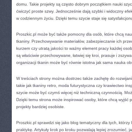
domu. Takie projekty są często dobrym początkiem nauki szyc
ćwiczyć proste szwy. Jednocześnie dają szybki i widoczny efe
w codziennym życiu. Dzięki temu szycie staje się satysfakcjon
Proszkic.pl może być także pomocny dla osób, które chcą nauc
tkaniny. Przechowywanie materiałów, zabezpieczanie ich przed
kurzem czy utratą jakości to ważny element pracy każdej osoby
są właściwie przechowywane, łatwiej się kroi, prasuje i zszyw
organizacji tkanin może być równie istotna jak sama nauka ob
W treściach strony można dostrzec także zachętę do rozwijan
takie jak tkaniny retro, moda futurystyczna czy krawiectwo in
szycie może być czymś więcej niż techniczną czynnością. Może
Dzięki temu strona może inspirować osoby, które chcą wyjść 
projekty bardziej osobiste.
Proszkic.pl sprawdzi się jako blog tematyczny dla tych, którzy
praktykę. Artykuły krok po kroku pozwalają lepiej zrozumieć, 