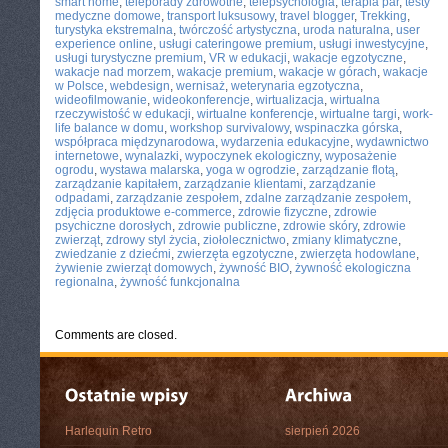
smart home
,
teleporady zdrowotne
,
telepsychologia
,
terapia par
,
testy
medyczne domowe
,
transport luksusowy
,
travel blogger
,
Trekking
,
turystyka ekstremalna
,
twórczość artystyczna
,
uroda naturalna
,
user
experience online
,
usługi cateringowe premium
,
usługi inwestycyjne
,
usługi turystyczne premium
,
VR w edukacji
,
wakacje egzotyczne
,
wakacje nad morzem
,
wakacje premium
,
wakacje w górach
,
wakacje
w Polsce
,
webdesign
,
wernisaż
,
weterynaria egzotyczna
,
wideofilmowanie
,
wideokonferencje
,
wirtualizacja
,
wirtualna
rzeczywistość w edukacji
,
wirtualne konferencje
,
wirtualne targi
,
work-
life balance w domu
,
workshop survivalowy
,
wspinaczka górska
,
współpraca międzynarodowa
,
wydarzenia edukacyjne
,
wydawnictwo
internetowe
,
wynalazki
,
wypoczynek ekologiczny
,
wyposażenie
ogrodu
,
wystawa malarska
,
yoga w ogrodzie
,
zarządzanie flotą
,
zarządzanie kapitałem
,
zarządzanie klientami
,
zarządzanie
odpadami
,
zarządzanie zespołem
,
zdalne zarządzanie zespołem
,
zdjęcia produktowe e-commerce
,
zdrowie fizyczne
,
zdrowie
psychiczne dorosłych
,
zdrowie publiczne
,
zdrowie skóry
,
zdrowie
zwierząt
,
zdrowy styl życia
,
ziołolecznictwo
,
zmiany klimatyczne
,
zwiedzanie z dziećmi
,
zwierzęta egzotyczne
,
zwierzęta hodowlane
,
żywienie zwierząt domowych
,
żywność BIO
,
żywność ekologiczna
regionalna
,
żywność funkcjonalna
Comments are closed.
Harlequin Retro
sierpień 2026