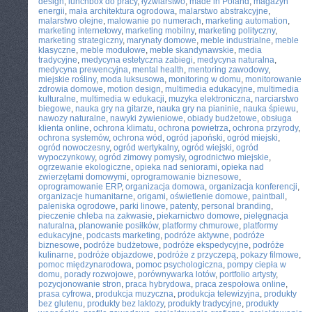
design
,
lunchbox do pracy
,
łyżwiarstwo
,
made in Poland
,
magazyn
energii
,
mała architektura ogrodowa
,
malarstwo abstrakcyjne
,
malarstwo olejne
,
malowanie po numerach
,
marketing automation
,
marketing internetowy
,
marketing mobilny
,
marketing polityczny
,
marketing strategiczny
,
marynaty domowe
,
meble industrialne
,
meble
klasyczne
,
meble modułowe
,
meble skandynawskie
,
media
tradycyjne
,
medycyna estetyczna zabiegi
,
medycyna naturalna
,
medycyna prewencyjna
,
mental health
,
mentoring zawodowy
,
miejskie rośliny
,
moda luksusowa
,
monitoring w domu
,
monitorowanie
zdrowia domowe
,
motion design
,
multimedia edukacyjne
,
multimedia
kulturalne
,
multimedia w edukacji
,
muzyka elektroniczna
,
narciarstwo
biegowe
,
nauka gry na gitarze
,
nauka gry na pianinie
,
nauka śpiewu
,
nawozy naturalne
,
nawyki żywieniowe
,
obiady budżetowe
,
obsługa
klienta online
,
ochrona klimatu
,
ochrona powietrza
,
ochrona przyrody
,
ochrona systemów
,
ochrona wód
,
ogród japoński
,
ogród miejski
,
ogród nowoczesny
,
ogród wertykalny
,
ogród wiejski
,
ogród
wypoczynkowy
,
ogród zimowy pomysły
,
ogrodnictwo miejskie
,
ogrzewanie ekologiczne
,
opieka nad seniorami
,
opieka nad
zwierzętami domowymi
,
oprogramowanie biznesowe
,
oprogramowanie ERP
,
organizacja domowa
,
organizacja konferencji
,
organizacje humanitarne
,
origami
,
oświetlenie domowe
,
paintball
,
paleniska ogrodowe
,
parki linowe
,
patenty
,
personal branding
,
pieczenie chleba na zakwasie
,
piekarnictwo domowe
,
pielęgnacja
naturalna
,
planowanie posiłków
,
platformy chmurowe
,
platformy
edukacyjne
,
podcasts marketing
,
podróże aktywne
,
podróże
biznesowe
,
podróże budżetowe
,
podróże ekspedycyjne
,
podróże
kulinarne
,
podróże objazdowe
,
podróże z przyczepą
,
pokazy filmowe
,
pomoc międzynarodowa
,
pomoc psychologiczna
,
pompy ciepła w
domu
,
porady rozwojowe
,
porównywarka lotów
,
portfolio artysty
,
pozycjonowanie stron
,
praca hybrydowa
,
praca zespołowa online
,
prasa cyfrowa
,
produkcja muzyczna
,
produkcja telewizyjna
,
produkty
bez glutenu
,
produkty bez laktozy
,
produkty tradycyjne
,
produkty