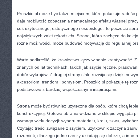
Proszkic.pl może być także miejscem, które pokazuje radość p
daje możliwość zobaczenia namacalnego efektu własnej pracy
coś użytecznego, estetycznego i osobistego. To poczucie spra
największych zalet rękodzieła. Strona, która zachęca do kolej
różne możliwości, może budować motywację do regularnej pra
Warto podkreślić, że krawiectwo łączy w sobie kreatywność. Z 
znanych od lat technikach, takich jak szycie ręczne, prasowa
dobór wykrojów. Z drugiej strony stale rozwija się dzięki no
akcesoriom, trendom i pomysłom. Proszkic.pl pokazuje tę róż
podstawowe z bardziej współczesnymi inspiracjami.
Strona może być również użyteczna dla osób, które chcą lepi
konstrukcyjnej. Gotowe ubranie widziane w sklepie wygląda pr
wymaga wielu decyzji: wyboru materiału, kroju, szwu, wykończen
Czytając treści związane z szyciem, użytkownik zaczyna zauwa
rozumieć, dlaczego jedne rzeczy układają się dobrze, a inne n