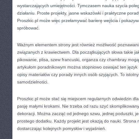
wystarczających umiejętności. Tymczasem nauka szycia pole
działaniu. Proste projekty, jasne wskazówki i praktyczne pora
Proszkic.pl może więc przełamywać barierę wejścia i pokazy
spróbować.
Ważnym elementem strony jest również możliwość poznawania
związanych z krawiectwem. Dla początkujących słowa takie jak 
pikowanie, plisa, szew francuski, organza czy chambray mogą
artykułom poradnikowym można stopniowo oswajać ten język i l
opisy materiałów czy porady innych osób szyjących. To istotn
samodzielności.
Proszkic.pl może stać się miejscem regularnych odwiedzin dla 
pasję małymi krokami. Nie trzeba od razu szyć skomplikowan
dekoracji. Można zacząć od jednego szwu, jednej poduszki, j
prostego dodatku. Każdy projekt jest okazją do nauki. Strona
dostarczając kolejnych pomysłów i wyjaśnień.