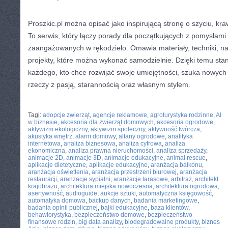
Proszkic.pl można opisać jako inspirującą stronę o szyciu, kra
To serwis, który łączy porady dla początkujących z pomysłami 
zaangażowanych w rękodzieło. Omawia materiały, techniki, nar
projekty, które można wykonać samodzielnie. Dzięki temu sta
każdego, kto chce rozwijać swoje umiejętności, szuka nowych i
rzeczy z pasją, starannością oraz własnym stylem.
CATEGORIES:
TURYSTYKA, PODRÓŻE
Tagi:
adopcje zwierząt
,
agencje reklamowe
,
agroturystyka rodzinne
,
AI
w biznesie
,
akcesoria dla zwierząt domowych
,
akcesoria ogrodowe
,
aktywizm ekologiczny
,
aktywizm społeczny
,
aktywność twórcza
,
akustyka wnętrz
,
alarm domowy
,
altany ogrodowe
,
analityka
internetowa
,
analiza biznesowa
,
analiza cyfrowa
,
analiza
ekonomiczna
,
analiza prawna nieruchomości
,
analiza sprzedaży
,
animacje 2D
,
animacje 3D
,
animacje edukacyjne
,
animal rescue
,
aplikacje dietetyczne
,
aplikacje edukacyjne
,
aranżacja balkonu
,
aranżacja oświetlenia
,
aranżacja przestrzeni biurowej
,
aranżacja
restauracji
,
aranżacje sypialni
,
aranżacje tarasowe
,
arbitraż
,
architekt
krajobrazu
,
architektura miejska nowoczesna
,
architektura ogrodowa
,
asertywność
,
audioguide
,
aukcje sztuki
,
automatyczna księgowość
,
automatyka domowa
,
backup danych
,
badania marketingowe
,
badania opinii publicznej
,
bajki edukacyjne
,
baza klientów
,
behawiorystyka
,
bezpieczeństwo domowe
,
bezpieczeństwo
finansowe rodzin
,
big data analizy
,
biodegradowalne produkty
,
biznes