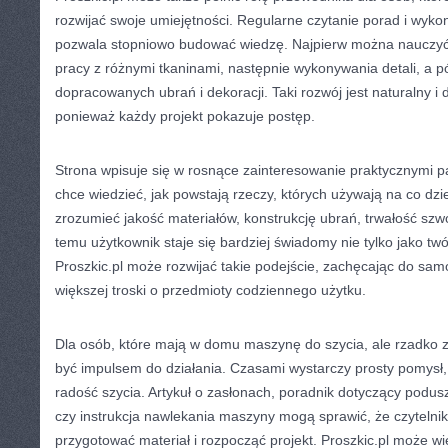
rozwijać swoje umiejętności. Regularne czytanie porad i wyko
pozwala stopniowo budować wiedzę. Najpierw można nauczyć
pracy z różnymi tkaninami, następnie wykonywania detali, a pó
dopracowanych ubrań i dekoracji. Taki rozwój jest naturalny i 
ponieważ każdy projekt pokazuje postęp.
Strona wpisuje się w rosnące zainteresowanie praktycznymi p
chce wiedzieć, jak powstają rzeczy, których używają na co dzi
zrozumieć jakość materiałów, konstrukcję ubrań, trwałość szwó
temu użytkownik staje się bardziej świadomy nie tylko jako tw
Proszkic.pl może rozwijać takie podejście, zachęcając do samo
większej troski o przedmioty codziennego użytku.
Dla osób, które mają w domu maszynę do szycia, ale rzadko z 
być impulsem do działania. Czasami wystarczy prosty pomysł
radość szycia. Artykuł o zasłonach, poradnik dotyczący podus
czy instrukcja nawlekania maszyny mogą sprawić, że czytelnik
przygotować materiał i rozpocząć projekt. Proszkic.pl może wię