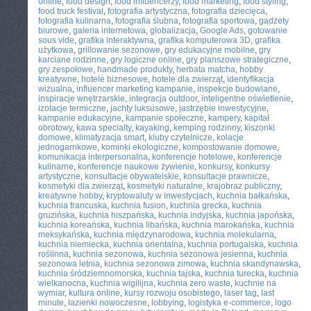
online
,
food design
,
food influencerzy
,
food marketing
,
food styling
,
food truck festival
,
fotografia artystyczna
,
fotografia dziecięca
,
fotografia kulinarna
,
fotografia ślubna
,
fotografia sportowa
,
gadżety
biurowe
,
galeria internetowa
,
globalizacja
,
Google Ads
,
gotowanie
sous vide
,
grafika interaktywna
,
grafika komputerowa 3D
,
grafika
użytkowa
,
grillowanie sezonowe
,
gry edukacyjne mobilne
,
gry
karciane rodzinne
,
gry logiczne online
,
gry planszowe strategiczne
,
gry zespołowe
,
handmade produkty
,
herbata matcha
,
hobby
kreatywne
,
hotele biznesowe
,
hotele dla zwierząt
,
identyfikacja
wizualna
,
influencer marketing kampanie
,
inspekcje budowlane
,
inspiracje wnętrzarskie
,
integracja outdoor
,
inteligentne oświetlenie
,
izolacje termiczne
,
jachty luksusowe
,
jastrzębie inwestycyjne
,
kampanie edukacyjne
,
kampanie społeczne
,
kampery
,
kapitał
obrotowy
,
kawa specialty
,
kayaking
,
kemping rodzinny
,
kiszonki
domowe
,
klimatyzacja smart
,
kluby czytelnicze
,
kolacje
jednogarnkowe
,
kominki ekologiczne
,
kompostowanie domowe
,
komunikacja interpersonalna
,
konferencje hotelowe
,
konferencje
kulinarne
,
konferencje naukowe żywienie
,
konkursy
,
konkursy
artystyczne
,
konsultacje obywatelskie
,
konsultacje prawnicze
,
kosmetyki dla zwierząt
,
kosmetyki naturalne
,
krajobraz publiczny
,
kreatywne hobby
,
kryptowaluty w inwestycjach
,
kuchnia bałkańska
,
kuchnia francuska
,
kuchnia fusion
,
kuchnia grecka
,
kuchnia
gruzińska
,
kuchnia hiszpańska
,
kuchnia indyjska
,
kuchnia japońska
,
kuchnia koreańska
,
kuchnia libańska
,
kuchnia marokańska
,
kuchnia
meksykańska
,
kuchnia międzynarodowa
,
kuchnia molekularna
,
kuchnia niemiecka
,
kuchnia orientalna
,
kuchnia portugalska
,
kuchnia
roślinna
,
kuchnia sezonowa
,
kuchnia sezonowa jesienna
,
kuchnia
sezonowa letnia
,
kuchnia sezonowa zimowa
,
kuchnia skandynawska
,
kuchnia śródziemnomorska
,
kuchnia tajska
,
kuchnia turecka
,
kuchnia
wielkanocna
,
kuchnia wigilijna
,
kuchnia zero waste
,
kuchnie na
wymiar
,
kultura online
,
kursy rozwoju osobistego
,
laser tag
,
last
minute
,
łazienki nowoczesne
,
lobbying
,
logistyka e-commerce
,
logo