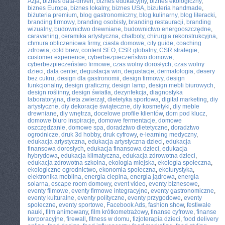
Azja
,
biznes data-driven
,
biznes edukacyjny
,
biznes ekologiczny
,
biznes Europa
,
biznes lokalny
,
biznes USA
,
bizuteria handmade
,
biżuteria premium
,
blog gastronomiczny
,
blog kulinarny
,
blog literacki
,
branding firmowy
,
branding osobisty
,
branding restauracji
,
branding
wizualny
,
budownictwo drewniane
,
budownictwo energooszczędne
,
caravaning
,
ceramika artystyczna
,
chatboty
,
chirurgia rekonstrukcyjna
,
chmura obliczeniowa firmy
,
ciasta domowe
,
city guide
,
coaching
zdrowia
,
cold brew
,
content SEO
,
CSR globalny
,
CSR strategie
,
customer experience
,
cyberbezpieczeństwo domowe
,
cyberbezpieczeństwo firmowe
,
czas wolny dorosłych
,
czas wolny
dzieci
,
data center
,
degustacja win
,
degustacje
,
dermatologia
,
desery
bez cukru
,
design dla gastronomii
,
design firmowy
,
design
funkcjonalny
,
design graficzny
,
design lamp
,
design mebli biurowych
,
design roślinny
,
design światła
,
dezynfekcja
,
diagnostyka
laboratoryjna
,
dieta zwierząt
,
dietetyka sportowa
,
digital marketing
,
diy
artystyczne
,
diy dekoracje świąteczne
,
diy kosmetyki
,
diy meble
drewniane
,
diy wnętrza
,
docelowe profile klientów
,
dom pod klucz
,
domowe biuro inspiracje
,
domowe fermentacje
,
domowe
oszczędzanie
,
domowe spa
,
doradztwo dietetyczne
,
doradztwo
ogrodnicze
,
druk 3d hobby
,
druk cyfrowy
,
e-learning medyczny
,
edukacja artystyczna
,
edukacja artystyczna dzieci
,
edukacja
finansowa dorosłych
,
edukacja finansowa dzieci
,
edukacja
hybrydowa
,
edukacja klimatyczna
,
edukacja zdrowotna dzieci
,
edukacja zdrowotna szkolna
,
ekologia miejska
,
ekologia społeczna
,
ekologiczne ogrodnictwo
,
ekonomia społeczna
,
ekoturystyka
,
elektronika mobilna
,
energia cieplna
,
energia jądrowa
,
energia
solarna
,
escape room domowy
,
event video
,
eventy biznesowe
,
eventy filmowe
,
eventy firmowe integracyjne
,
eventy gastronomiczne
,
eventy kulturalne
,
eventy polityczne
,
eventy przygodowe
,
eventy
społeczne
,
eventy sportowe
,
Facebook Ads
,
fashion show
,
festiwale
nauki
,
film animowany
,
film krótkometrażowy
,
finanse cyfrowe
,
finanse
korporacyjne
,
firewall
,
fitness w domu
,
fizjoterapia dzieci
,
food delivery