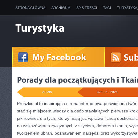
STRONA GŁÓWNA
ARCHIWUM
SPIS TREŚCI
TAGI
TURYSTYKA
ADMIN
CZE - 5 - 2026
Proszkic.pl to inspirująca strona internetowa poświęcona twór
stać się miejscem wiedzy dla osób stawiających pierwsze krok
jak również dla tych, którzy mają już wprawę i chcą doskonalić
na wskazówkach związanych z szyciem, doborem tkanin, wyk
tworzeniem ubrań, poznawaniem narzędzi oraz wykorzystywa