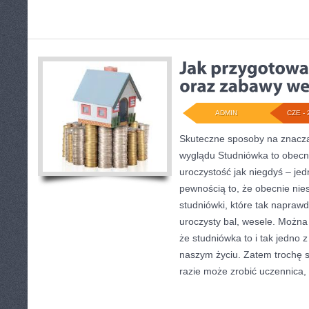
ADMIN
CZE - 
Skuteczne sposoby na znacz
wyglądu Studniówka to obecn
uroczystość jak niegdyś – jedn
pewnością to, że obecnie ni
studniówki, które tak napraw
uroczysty bal, wesele. Można
że studniówka to i tak jedno
naszym życiu. Zatem trochę 
razie może zrobić uczennica,