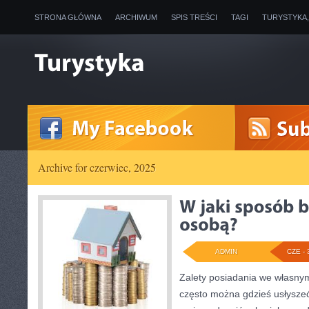
STRONA GŁÓWNA
ARCHIWUM
SPIS TREŚCI
TAGI
TURYSTYKA
Archive for czerwiec, 2025
ADMIN
CZE - 
Zalety posiadania we własn
często można gdzieś usłyszeć 