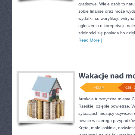
gratisowe. Wiele osób to natu
sobie finanse oraz może wyda
wydatki, co weryfikuje witry
ogłoszeniu o korepetycje nal
zdolności się posiada bo dzię
Read More ]
ADMIN
CZE - 
Atrakcja turystyczna miasta C
Rześkie, ozięble powietrze. W
sytuacjach niosący ożywcze, e
równie w szeregu przypadków 
Kręte, małe jaskinie, naświet