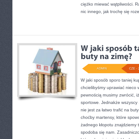
ciężko miewać wątpliwości. Ra
nic innego, jak trochę się roz
ADMIN
CZE - 
W jaki sposób sporo taniej ku
chcielibyśmy uprawiać nieco w
pewnością musimy zwrócić, i
sportowe. Jednakże wszyscy ś
nie jest za łatwo trafić na bu
choćby martensy, które spowo
żadnego kłopotu znajdziemy 
spodoba się nam. Zasadniczo