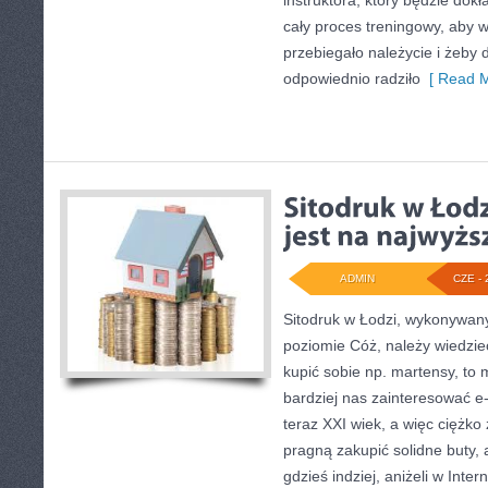
instruktora, który będzie dokł
cały proces treningowy, aby 
przebiegało należycie i żeby 
odpowiednio radziło
[ Read M
ADMIN
CZE - 
Sitodruk w Łodzi, wykonywan
poziomie Cóż, należy wiedzieć
kupić sobie np. martensy, to
bardziej nas zainteresować 
teraz XXI wiek, a więc ciężko
pragną zakupić solidne buty, 
gdzieś indziej, aniżeli w Inte