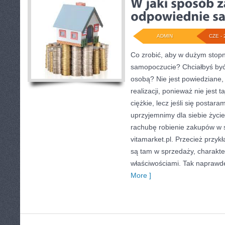
ADMIN
CZE - 
Co zrobić, aby w dużym stopn
samopoczucie? Chciałbyś być 
osobą? Nie jest powiedziane, 
realizacji, ponieważ nie jest t
ciężkie, lecz jeśli się postar
uprzyjemnimy dla siebie życ
rachubę robienie zakupów w 
vitamarket.pl. Przecież przy
są tam w sprzedaży, charakter
właściwościami. Tak naprawdę
More ]