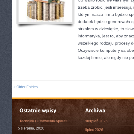
Co warto robić we własnym ży
trzeba zrobić, jeśli interesują 
którym nasza firma będzie sp
dodatek będzie generowała sp
strzałem w dziesiątkę, to sł
informatyka, jest to, aby znac
wszelkiego rodzaju procesy do
Oczywiście komputery są obe
każdej firmie, ale nigdy nie 
« Older Entries
Technika i Ustawienia Aparatu
sierpień 2026
5 sierpnia, 2026
lipiec 2026