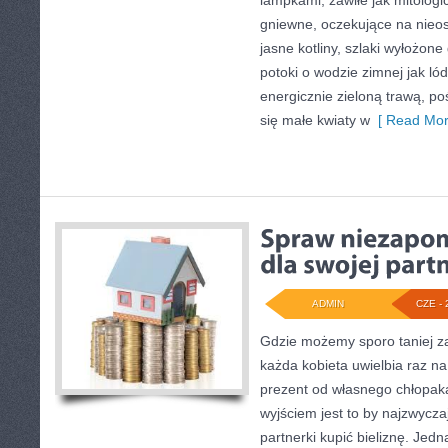
lampkami, zawiłe jak mitologic
gniewne, oczekujące na nieos
jasne kotliny, szlaki wyłożone
potoki o wodzie zimnej jak lód
energicznie zieloną trawą, po
się małe kwiaty w
[ Read Mor
ADMIN
CZE - 
Gdzie możemy sporo taniej za
każda kobieta uwielbia raz na 
prezent od własnego chłopak
wyjściem jest to by najzwyczaj
partnerki kupić bieliznę. Jed