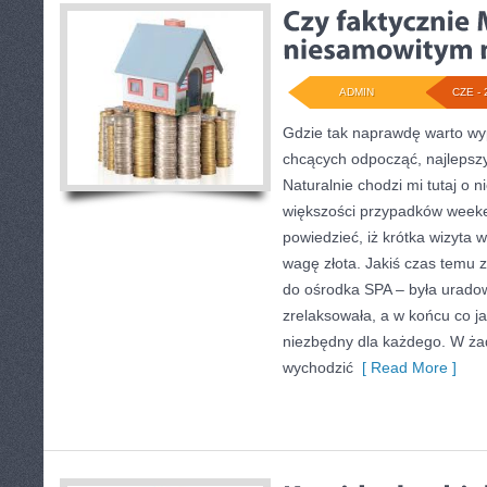
ADMIN
CZE - 
Gdzie tak naprawdę warto w
chcących odpocząć, najlepsz
Naturalnie chodzi mi tutaj o 
większości przypadków week
powiedzieć, iż krótka wizyta 
wagę złota. Jakiś czas temu 
do ośrodka SPA – była urado
zrelaksowała, a w końcu co jak
niezbędny dla każdego. W ża
wychodzić
[ Read More ]