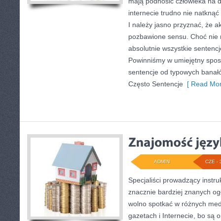
mają podnosić człowieka na 
internecie trudno nie natknąć
I należy jasno przyznać, że a
pozbawione sensu. Choć nie 
absolutnie wszystkie sentencj
Powinniśmy w umiejętny spos
sentencje od typowych banałó
Często Sentencje
[ Read Mor
ADMIN
CZE - 
Specjaliści prowadzący instru
znacznie bardziej znanych og
wolno spotkać w różnych medi
gazetach i Internecie, bo są