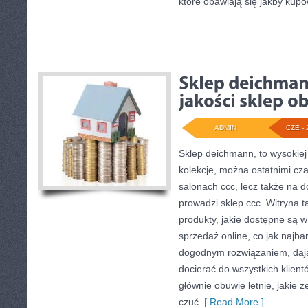
które obawiają się jakby kup
ADMIN
CZE - 
Sklep deichmann, to wysokiej
kolekcje, można ostatnimi cz
salonach ccc, lecz także na d
prowadzi sklep ccc. Witryna t
produkty, jakie dostępne są w 
sprzedaż online, co jak najbar
dogodnym rozwiązaniem, daj
docierać do wszystkich klient
głównie obuwie letnie, jakie 
czuć
[ Read More ]