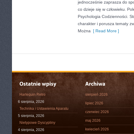
jednocześnie zaprasza do sp
co dzieje się w człowieku. P
Psychologia Codzienności. S
charakter i porusza tematy z
Można
[ Read More ]
Harlequin Retro
sierpień 2026
6 sierpnia, 2026
lipiec 2026
Technika i Ustawienia Aparatu
czerwiec 2026
5 sierpnia, 2026
maj 2026
Nietypowe Dyscypliny
kwiecień 2026
4 sierpnia, 2026