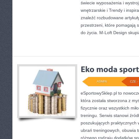
świecie wyposażenia i wystroj
wnętrzarskie i Trendy i inspi
znaleźć rozbudowane artyku
przestrzeni, które pomagają 
do życia. M-Loft Design skupi
ADMIN
CZE - 
eSportowySklep.pl to nowocze
która została stworzona z my
fizycznie oraz wszystkich mi
treningu. Serwis stanowi źród
poszukujących praktycznych
ubrań treningowych, obuwia t
różnego rodzaju dodatków spo