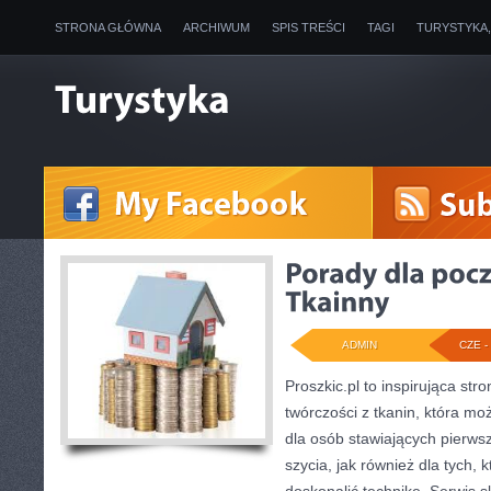
STRONA GŁÓWNA
ARCHIWUM
SPIS TREŚCI
TAGI
TURYSTYKA
ADMIN
CZE - 
Proszkic.pl to inspirująca st
twórczości z tkanin, która mo
dla osób stawiających pierws
szycia, jak również dla tych, 