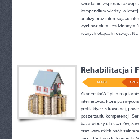
świadomie wspierać rozwój dz
kompendium wiedzy, w której
analizy oraz interesujące inf
wychowaniem i codziennym f
różnych etapach rozwoju. Na
ADMIN
CZE - 
AkademikaWF.pl to regularni
internetowa, która poświęcona 
profilaktyce zdrowotnej, powr
poszerzaniu kompetencji. Se
bazę wiedzy dla uczniów, za
oraz wszystkich osób zainte
życia. Ciekawe kategorie to AW