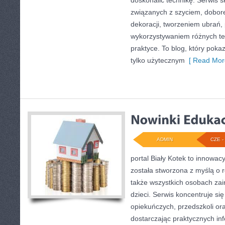
doskonalić technikę. Serwis 
związanych z szyciem, dobo
dekoracji, tworzeniem ubrań
wykorzystywaniem różnych te
praktyce. To blog, który poka
tylko użytecznym
[ Read Mor
ADMIN
CZE - 
portal Biały Kotek to innowac
została stworzona z myślą o
także wszystkich osobach za
dzieci. Serwis koncentruje s
opiekuńczych, przedszkoli or
dostarczając praktycznych inf