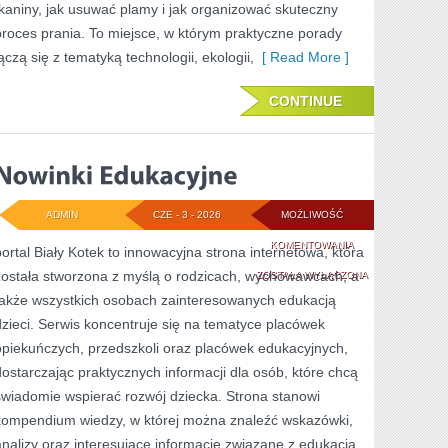
tkaniny, jak usuwać plamy i jak organizować skuteczny
proces prania. To miejsce, w którym praktyczne porady
łączą się z tematyką technologii, ekologii,
[ Read More ]
CONTINUE
ADMIN
CZE - 3 - 2026
MOŻLIWOŚĆ
NOWINKI
KOMENTOWANIA
portal Biały Kotek to innowacyjna strona internetowa, która
została stworzona z myślą o rodzicach, wychowawcach, a
EDUKACYJNE
ZOSTAŁA WYŁĄCZONA
także wszystkich osobach zainteresowanych edukacją
dzieci. Serwis koncentruje się na tematyce placówek
opiekuńczych, przedszkoli oraz placówek edukacyjnych,
dostarczając praktycznych informacji dla osób, które chcą
świadomie wspierać rozwój dziecka. Strona stanowi
kompendium wiedzy, w której można znaleźć wskazówki,
analizy oraz interesujące informacje związane z edukacją,