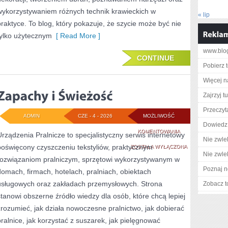
wykorzystywaniem różnych technik krawieckich w
« lip
praktyce. To blog, który pokazuje, że szycie może być nie
tylko użytecznym
[ Read More ]
www.blo
CONTINUE
Pobierz 
Więcej n
Zajrzyj tu
Przeczyta
ADMIN
CZE - 4 - 2026
MOŻLIWOŚĆ
Dowiedz 
ZAPACHY
KOMENTOWANIA
Urządzenia Pralnicze to specjalistyczny serwis internetowy
Nie zwlek
poświęcony czyszczeniu tekstyliów, praktycznym
I
ZOSTAŁA WYŁĄCZONA
Nie zwlek
rozwiązaniom pralniczym, sprzętowi wykorzystywanym w
ŚWIEŻOŚĆ
Poznaj n
domach, firmach, hotelach, pralniach, obiektach
usługowych oraz zakładach przemysłowych. Strona
Zobacz t
stanowi obszerne źródło wiedzy dla osób, które chcą lepiej
zrozumieć, jak działa nowoczesne pralnictwo, jak dobierać
pralnice, jak korzystać z suszarek, jak pielęgnować