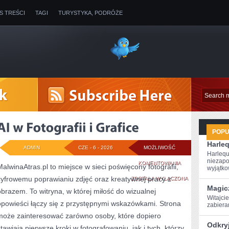
IS TREŚCI
TAGI
TURYSTYKA, PODRÓŻE
POP
Harleq
ADMIN
CZE - 6 - 2026
MOŻLIWOŚĆ
Harlequ
niezapo
AI
KOMENTOWANIA
MalwinaAtras.pl to miejsce w sieci poświęcony fotografii,
wyjątkow
cyfrowemu poprawianiu zdjęć oraz kreatywnej pracy z
W
ZOSTAŁA WYŁĄCZONA
Magic
obrazem. To witryna, w której miłość do wizualnej
FOTOGRAFII
Witajcie
opowieści łączy się z przystępnymi wskazówkami. Strona
⁢zabier
I
może zainteresować zarówno osoby, które dopiero
GRAFICE
Odkry
stawiają pierwsze kroki w fotografowaniu, jak i tych, którzy