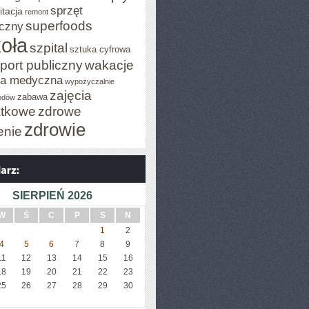
sprzęt
itacja
remont
superfoods
czny
oła
szpital
sztuka cyfrowa
port publiczny
wakacje
za medyczna
wypożyczalnie
zajęcia
zabawa
odów
tkowe
zdrowe
zdrowie
enie
SIERPIEŃ 2026
W
Ś
C
P
S
N
1
2
4
5
6
7
8
9
11
12
13
14
15
16
18
19
20
21
22
23
25
26
27
28
29
30