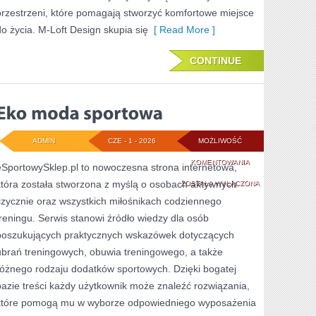
przestrzeni, które pomagają stworzyć komfortowe miejsce
do życia. M-Loft Design skupia się
[ Read More ]
CONTINUE
ADMIN
CZE - 1 - 2026
MOŻLIWOŚĆ
EKO
KOMENTOWANIA
eSportowySklep.pl to nowoczesna strona internetowa,
która została stworzona z myślą o osobach aktywnych
MODA
ZOSTAŁA WYŁĄCZONA
fizycznie oraz wszystkich miłośnikach codziennego
SPORTOWA
treningu. Serwis stanowi źródło wiedzy dla osób
poszukujących praktycznych wskazówek dotyczących
ubrań treningowych, obuwia treningowego, a także
różnego rodzaju dodatków sportowych. Dzięki bogatej
bazie treści każdy użytkownik może znaleźć rozwiązania,
które pomogą mu w wyborze odpowiedniego wyposażenia