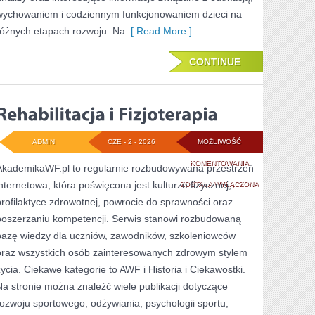
wychowaniem i codziennym funkcjonowaniem dzieci na
różnych etapach rozwoju. Na
[ Read More ]
CONTINUE
ADMIN
CZE - 2 - 2026
MOŻLIWOŚĆ
REHABILITACJA
KOMENTOWANIA
AkademikaWF.pl to regularnie rozbudowywana przestrzeń
internetowa, która poświęcona jest kulturze fizycznej,
I
ZOSTAŁA WYŁĄCZONA
profilaktyce zdrowotnej, powrocie do sprawności oraz
FIZJOTERAPIA
poszerzaniu kompetencji. Serwis stanowi rozbudowaną
bazę wiedzy dla uczniów, zawodników, szkoleniowców
oraz wszystkich osób zainteresowanych zdrowym stylem
życia. Ciekawe kategorie to AWF i Historia i Ciekawostki.
Na stronie można znaleźć wiele publikacji dotyczące
rozwoju sportowego, odżywiania, psychologii sportu,