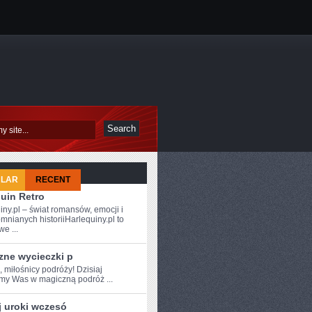
ULAR
RECENT
uin Retro
iny.pl – świat romansów, emocji i
mnianych historiiHarlequiny.pl to
e ...
zne wycieczki p
, miłośnicy podróży!‌ Dzisiaj
amy Was w magiczną podróż ...
j uroki wczesó