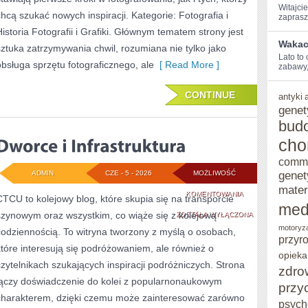
Witajcie
chcą szukać nowych inspiracji. Kategorie: Fotografia i
zaprasz
Historia Fotografii i Grafiki. Głównym tematem strony jest
Wakacy
sztuka zatrzymywania chwil, rozumiana nie tylko jako
Lato ⁢to
obsługa sprzętu fotograficznego, ale
[ Read More ]
zabawy,
CONTINUE
antyki
genet
bud
cho
comm
genet
ADMIN
CZE - 5 - 2026
MOŻLIWOŚĆ
mater
DWORCE
KOMENTOWANIA
CTCU to kolejowy blog, które skupia się na transporcie
med
szynowym oraz wszystkim, co wiąże się z kolejową
I
ZOSTAŁA WYŁĄCZONA
motoryz
codziennością. To witryna tworzony z myślą o osobach,
INFRASTRUKTURA
przyr
które interesują się podróżowaniem, ale również o
opieka
czytelnikach szukających inspiracji podróżniczych. Strona
zdro
łączy doświadczenie do kolei z popularnonaukowym
przy
charakterem, dzięki czemu może zainteresować zarówno
psych