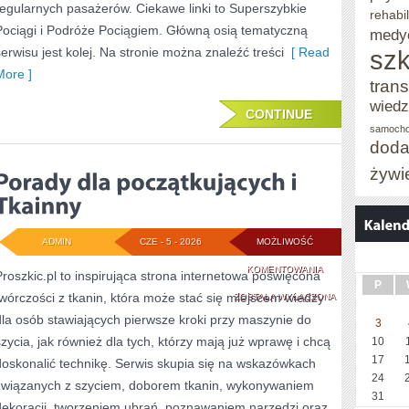
regularnych pasażerów. Ciekawe linki to Superszybkie
rehabil
Pociągi i Podróże Pociągiem. Główną osią tematyczną
medy
serwisu jest kolej. Na stronie można znaleźć treści
[ Read
szk
More ]
trans
wied
CONTINUE
samoch
doda
żywi
ADMIN
CZE - 5 - 2026
MOŻLIWOŚĆ
PORADY
KOMENTOWANIA
Proszkic.pl to inspirująca strona internetowa poświęcona
P
twórczości z tkanin, która może stać się miejscem wiedzy
DLA
ZOSTAŁA WYŁĄCZONA
dla osób stawiających pierwsze kroki przy maszynie do
3
POCZĄTKUJĄCYCH
szycia, jak również dla tych, którzy mają już wprawę i chcą
10
I
17
doskonalić technikę. Serwis skupia się na wskazówkach
24
TKAINNY
związanych z szyciem, doborem tkanin, wykonywaniem
31
dekoracji, tworzeniem ubrań, poznawaniem narzędzi oraz