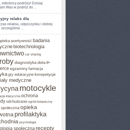
, miłośnicy podróży! Dzisiaj
am Was w podróż do ...
jny relaks dla
 czas ⁤relaksu, odpoczynku i dobrej
 szczególnie ...
badania
apteka
asertywność
yczne
biotechnologia
ownictwo
car sharing
roby
e-
diagnostyka
dieta
erce
egzaminy
farmacja
yka
korepetycje
gry edukacyjne
iały medyczne
motocykle
ycyna
ochrona
acja klasyczna
ody
odchudzanie
ogród botaniczny
opieka
 społeczna
profilaktyka
wotna
chodnia
psychologia
recepty
ologia społeczna