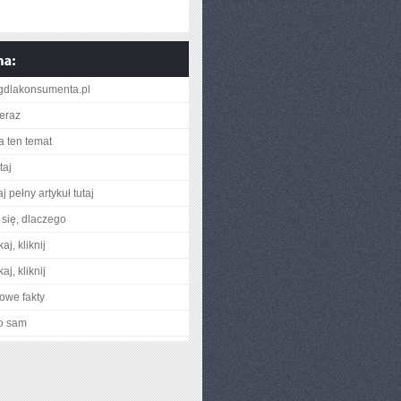
gdlakonsumenta.pl
teraz
a ten temat
taj
j pełny artykuł tutaj
się, dlaczego
aj, kliknij
aj, kliknij
owe fakty
o sam