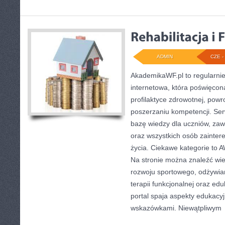
ADMIN
CZE - 
AkademikaWF.pl to regularni
internetowa, która poświęcona 
profilaktyce zdrowotnej, powr
poszerzaniu kompetencji. Se
bazę wiedzy dla uczniów, za
oraz wszystkich osób zainte
życia. Ciekawe kategorie to AW
Na stronie można znaleźć wiel
rozwoju sportowego, odżywian
terapii funkcjonalnej oraz ed
portal spaja aspekty edukacy
wskazówkami. Niewątpliwym