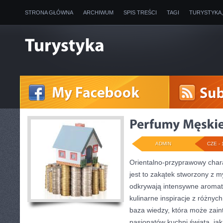
STRONA GŁÓWNA
ARCHIWUM
SPIS TREŚCI
TAGI
TURYSTYKA
ADMIN
CZE - 
Orientalno-przyprawowy charak
jest to zakątek stworzony z m
odkrywają intensywne aromaty
kulinarne inspiracje z różnych
baza wiedzy, która może zai
pasjonatów kuchni świata, jak