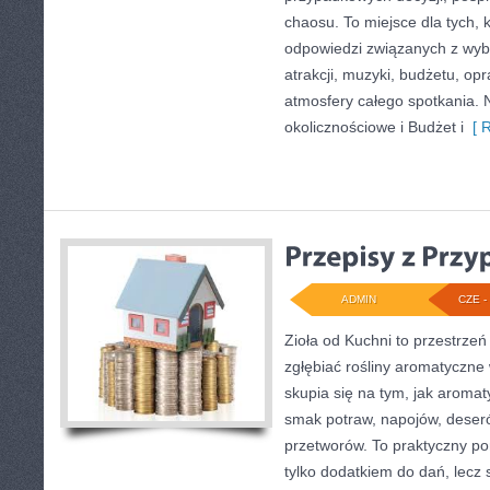
chaosu. To miejsce dla tych, 
odpowiedzi związanych z wybo
atrakcji, muzyki, budżetu, o
atmosfery całego spotkania. 
okolicznościowe i Budżet i
[ R
ADMIN
CZE - 
Zioła od Kuchni to przestrzeń
zgłębiać rośliny aromatyczne
skupia się na tym, jak aroma
smak potraw, napojów, deser
przetworów. To praktyczny por
tylko dodatkiem do dań, lecz