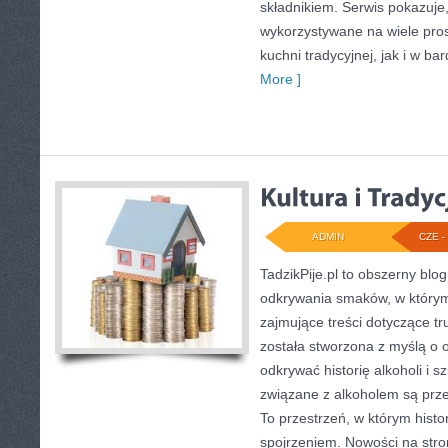
składnikiem. Serwis pokazuj
wykorzystywane na wiele pro
kuchni tradycyjnej, jak i w b
More ]
ADMIN
CZE - 
TadzikPije.pl to obszerny blo
odkrywania smaków, w którym
zajmujące treści dotyczące t
została stworzona z myślą o 
odkrywać historię alkoholi i s
związane z alkoholem są prze
To przestrzeń, w którym hist
spojrzeniem. Nowości na stron