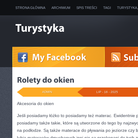
STRONA GŁÓWNA
ARCHIWUM
SPIS TREŚCI
TAGI
TURYSTYKA
ADMIN
LIP - 16 - 2025
Akcesoria do okien
Jeśli posiadamy łóżko to posiadamy też materac. Ewidentnie 
posiadamy także takie, które są utworzone do tego by najzwycz
na podłodze. Są także materace do pływania po jeziorze czy b
lubią materaców dmuchanych inni nie są przekonani do tych z