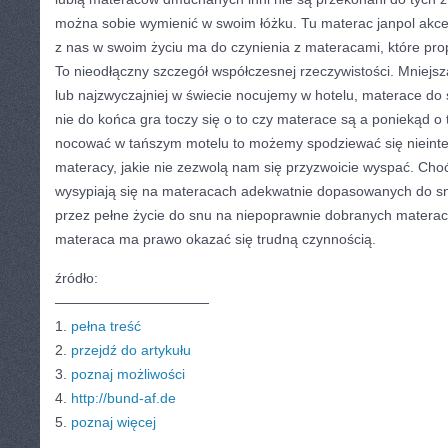
można sobie wymienić w swoim łóżku. Tu materac janpol akce
z nas w swoim życiu ma do czynienia z materacami, które pr
To nieodłączny szczegół współczesnej rzeczywistości. Mniejsza
lub najzwyczajniej w świecie nocujemy w hotelu, materace do
nie do końca gra toczy się o to czy materace są a poniekąd o 
nocować w tańszym motelu to możemy spodziewać się nieinte
materacy, jakie nie zezwolą nam się przyzwoicie wyspać. Choć 
wysypiają się na materacach adekwatnie dopasowanych do sn
przez pełne życie do snu na niepoprawnie dobranych matera
materaca ma prawo okazać się trudną czynnością.
źródło:
———————————
1.
pełna treść
2.
przejdź do artykułu
3.
poznaj możliwości
4.
http://bund-af.de
5.
poznaj więcej