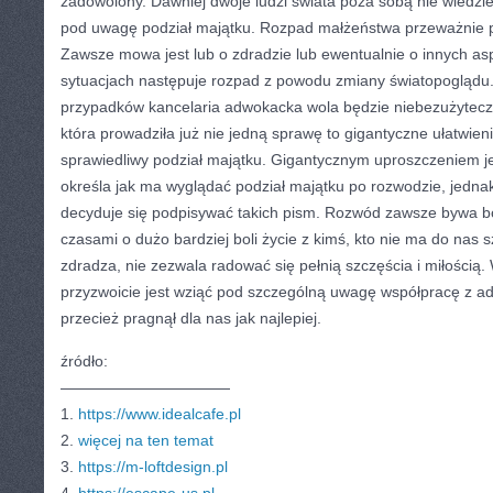
zadowolony. Dawniej dwoje ludzi świata poza sobą nie wiedzieli
pod uwagę podział majątku. Rozpad małżeństwa przeważnie po
Zawsze mowa jest lub o zdradzie lub ewentualnie o innych a
sytuacjach następuje rozpad z powodu zmiany światopoglądu
przypadków kancelaria adwokacka wola będzie niebezużytec
która prowadziła już nie jedną sprawę to gigantyczne ułatwieni
sprawiedliwy podział majątku. Gigantycznym uproszczeniem jes
określa jak ma wyglądać podział majątku po rozwodzie, jedna
decyduje się podpisywać takich pism. Rozwód zawsze bywa bo
czasami o dużo bardziej boli życie z kimś, kto nie ma do nas s
zdradza, nie zezwala radować się pełnią szczęścia i miłością
przyzwoicie jest wziąć pod szczególną uwagę współpracę z ad
przecież pragnął dla nas jak najlepiej.
źródło:
———————————
1.
https://www.idealcafe.pl
2.
więcej na ten temat
3.
https://m-loftdesign.pl