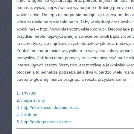
chęci w ogóle nie wystarczają oraz potrzebne jest nam coś in
nam najzwyczajniej w świecie wymagane odrobinę pomysłu i c
wokół siebie. Do tego nienagannie nadaje się tak zwane deco
która zezwala nam właśnie na to, żeby w niedrogi oraz szybki
wokół nas – http://www.plastyczny-sklep.com.pl. Decoupage p
brzydkie meble najzwyczajniej w świecie odnowili bądź zrobili 
to samo tyczy się najróżniejszych obrazków jak oraz nadzwycz
Zdobić można przecież wszystko a to wszystko zależy właśnie
pomysłów. Jak ktoś mam pomysły to często stworzyć może wła
interesujących rzeczy. Wszystko jest możliwe a jakkolwiek wi
otoczenia to jednakże potrzeba jaka tkwi w bardzo wielu rozm
trzeba w głównej mierze pragnąć, a reszta przyjdzie sama.
1.
artykuly
2.
mapa strony
3.
http://dkp-kassel.de/spis-tresci
4.
felietony
5.
http://dodogs.de/spis-tresci
CATEGORIES:
TURYSTYKA, PODRÓŻE