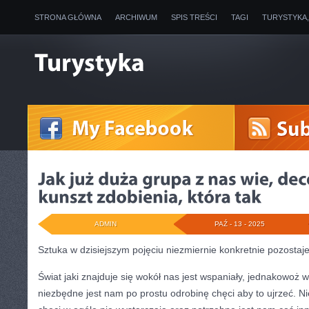
STRONA GŁÓWNA
ARCHIWUM
SPIS TREŚCI
TAGI
TURYSTYKA
ADMIN
PAŹ - 13 - 2025
Sztuka w dzisiejszym pojęciu niezmiernie konkretnie pozosta
Świat jaki znajduje się wokół nas jest wspaniały, jednakowo
niezbędne jest nam po prostu odrobinę chęci aby to ujrzeć. N