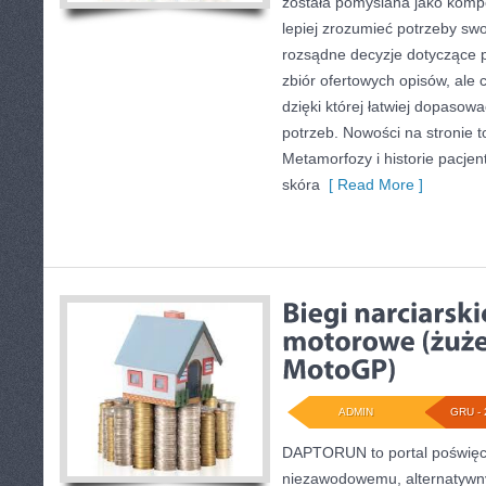
została pomyślana jako komp
lepiej zrozumieć potrzeby sw
rozsądne decyzje dotyczące pr
zbiór ofertowych opisów, ale c
dzięki której łatwiej dopasowa
potrzeb. Nowości na stronie 
Metamorfozy i historie pacjen
skóra
[ Read More ]
ADMIN
GRU - 
DAPTORUN to portal poświęc
niezawodowemu, alternatywny