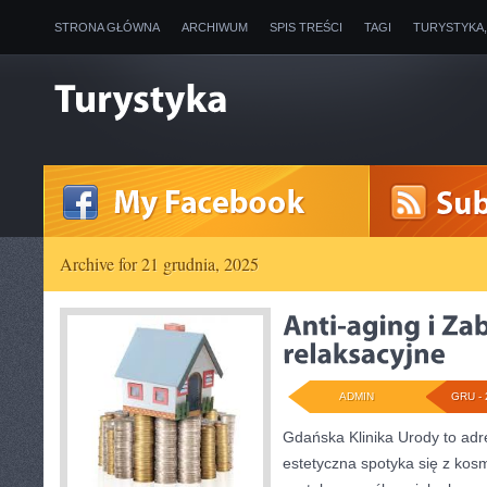
STRONA GŁÓWNA
ARCHIWUM
SPIS TREŚCI
TAGI
TURYSTYKA
Archive for 21 grudnia, 2025
ADMIN
GRU - 
Gdańska Klinika Urody to ad
estetyczna spotyka się z kosme