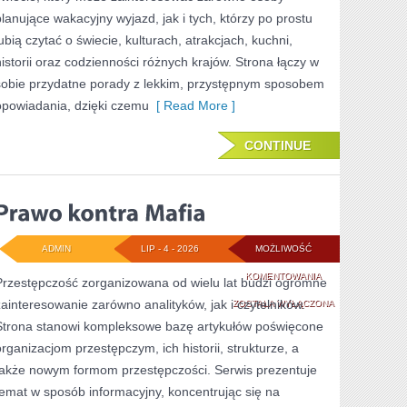
planujące wakacyjny wyjazd, jak i tych, którzy po prostu
lubią czytać o świecie, kulturach, atrakcjach, kuchni,
historii oraz codzienności różnych krajów. Strona łączy w
sobie przydatne porady z lekkim, przystępnym sposobem
opowiadania, dzięki czemu
[ Read More ]
CONTINUE
ADMIN
LIP - 4 - 2026
MOŻLIWOŚĆ
PRAWO
KOMENTOWANIA
Przestępczość zorganizowana od wielu lat budzi ogromne
zainteresowanie zarówno analityków, jak i czytelników.
KONTRA
ZOSTAŁA WYŁĄCZONA
Strona stanowi kompleksowe bazę artykułów poświęcone
MAFIA
organizacjom przestępczym, ich historii, strukturze, a
także nowym formom przestępczości. Serwis prezentuje
temat w sposób informacyjny, koncentrując się na