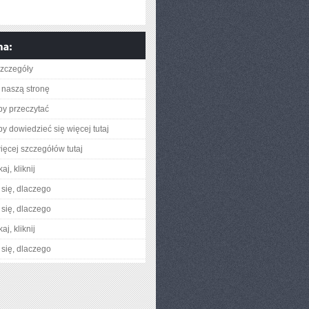
zczegóły
naszą stronę
aby przeczytać
aby dowiedzieć się więcej tutaj
ięcej szczegółów tutaj
aj, kliknij
się, dlaczego
się, dlaczego
aj, kliknij
się, dlaczego