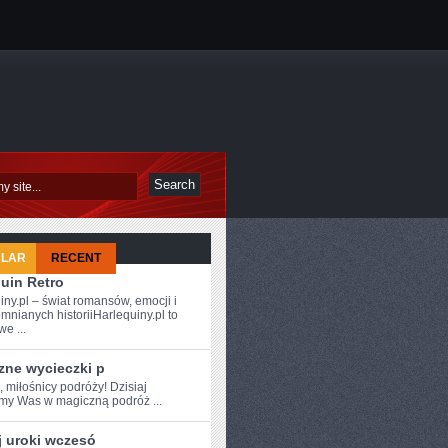
ULAR
RECENT
uin Retro
iny.pl – świat romansów, emocji i
mnianych historiiHarlequiny.pl to
e ...
zne wycieczki p
, miłośnicy podróży!‌ Dzisiaj
amy Was w magiczną podróż ...
j uroki wczesó