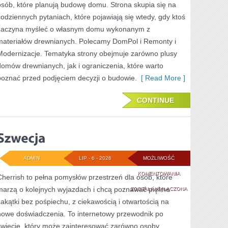
osób, które planują budowę domu. Strona skupia się na
codziennych pytaniach, które pojawiają się wtedy, gdy ktoś
zaczyna myśleć o własnym domu wykonanym z
materiałów drewnianych. Polecamy DomPol i Remonty i
Modernizacje. Tematyka strony obejmuje zarówno plusy
domów drewnianych, jak i ograniczenia, które warto
poznać przed podjęciem decyzji o budowie.
[ Read More ]
CONTINUE
ADMIN
LIP - 6 - 2026
MOŻLIWOŚĆ
SZWECJA
KOMENTOWANIA
Cherrish to pełna pomysłów przestrzeń dla osób, które
marzą o kolejnych wyjazdach i chcą poznawać piękne
ZOSTAŁA WYŁĄCZONA
zakątki bez pośpiechu, z ciekawością i otwartością na
nowe doświadczenia. To internetowy przewodnik po
świecie, który może zainteresować zarówno osoby