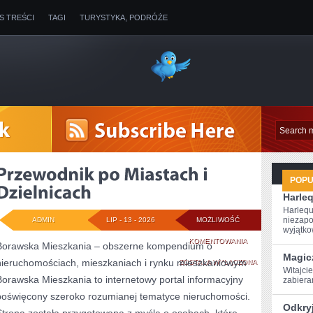
IS TREŚCI
TAGI
TURYSTYKA, PODRÓŻE
POP
Harleq
Harlequ
niezapo
ADMIN
LIP - 13 - 2026
MOŻLIWOŚĆ
wyjątkow
PRZEWODNIK
KOMENTOWANIA
Borawska Mieszkania – obszerne kompendium o
Magic
nieruchomościach, mieszkaniach i rynku mieszkaniowym
PO
ZOSTAŁA WYŁĄCZONA
Witajcie
Borawska Mieszkania to internetowy portal informacyjny
⁢zabier
MIASTACH
poświęcony szeroko rozumianej tematyce nieruchomości.
I
Odkry