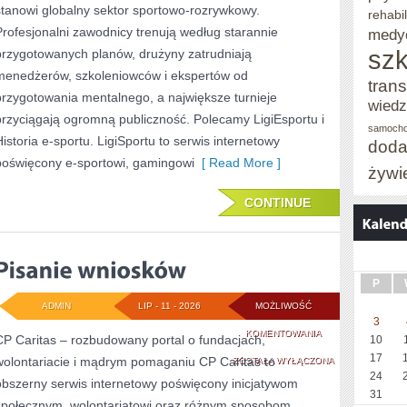
stanowi globalny sektor sportowo-rozrywkowy.
rehabil
E-
Profesjonalni zawodnicy trenują według starannie
medy
szk
przygotowanych planów, drużyny zatrudniają
SPORCIE
menedżerów, szkoleniowców i ekspertów od
trans
przygotowania mentalnego, a największe turnieje
wied
przyciągają ogromną publiczność. Polecamy LigiEsportu i
samoch
Historia e-sportu. LigiSportu to serwis internetowy
doda
poświęcony e-sportowi, gamingowi
[ Read More ]
żywi
CONTINUE
P
ADMIN
LIP - 11 - 2026
MOŻLIWOŚĆ
3
PISANIE
KOMENTOWANIA
CP Caritas – rozbudowany portal o fundacjach,
10
17
wolontariacie i mądrym pomaganiu CP Caritas to
WNIOSKÓW
ZOSTAŁA WYŁĄCZONA
24
obszerny serwis internetowy poświęcony inicjatywom
31
społecznym, wolontariatowi oraz różnym sposobom