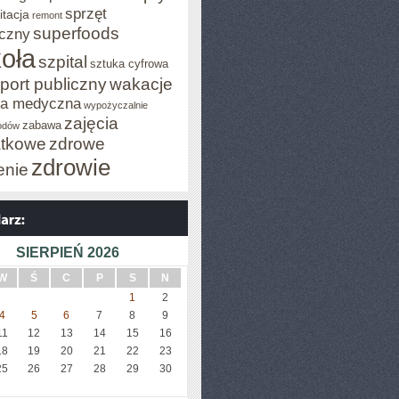
sprzęt
itacja
remont
superfoods
czny
oła
szpital
sztuka cyfrowa
port publiczny
wakacje
za medyczna
wypożyczalnie
zajęcia
zabawa
odów
tkowe
zdrowe
zdrowie
enie
SIERPIEŃ 2026
W
Ś
C
P
S
N
1
2
4
5
6
7
8
9
11
12
13
14
15
16
18
19
20
21
22
23
25
26
27
28
29
30