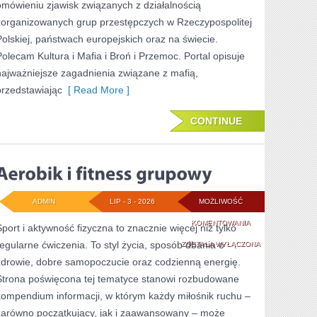
omówieniu zjawisk związanych z działalnością
zorganizowanych grup przestępczych w Rzeczypospolitej
Polskiej, państwach europejskich oraz na świecie.
Polecam Kultura i Mafia i Broń i Przemoc. Portal opisuje
najważniejsze zagadnienia związane z mafią,
przedstawiając
[ Read More ]
CONTINUE
ADMIN
LIP - 3 - 2026
MOŻLIWOŚĆ
AEROBIK
KOMENTOWANIA
Sport i aktywność fizyczna to znacznie więcej niż tylko
regularne ćwiczenia. To styl życia, sposób dbania o
I
ZOSTAŁA WYŁĄCZONA
zdrowie, dobre samopoczucie oraz codzienną energię.
FITNESS
Strona poświęcona tej tematyce stanowi rozbudowane
GRUPOWY
kompendium informacji, w którym każdy miłośnik ruchu –
zarówno początkujący, jak i zaawansowany – może