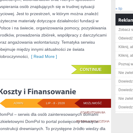
wspierania osób znajdujących się w trudnej sytuacji
« lip
życiowej. Jest to przestrzeń, w którym można znaleźć
użyteczne materiały dotyczące działalności fundacji w
Polsce i na świecie, organizowania pomocy, pozyskiwania
Zobacz s
środków, prowadzenia zbiórek, współpracy z darczyńcami
Odwiedź 
oraz angażowania wolontariuszy. Tematyka serwisu
Kliknij, 
obejmuje między innymi aktualności ze świata
Kliknij, 
dobroczynności,
[ Read More ]
Poznaj w
CONTINUE
Nie zwlek
Dowiedz 
Dowiedz 
Nie zwlek
ADMIN
LIP - 8 - 2026
MOŻLIWOŚĆ
Dowiedz 
KOSZTY
KOMENTOWANIA
DomPol – serwis dla osób zainteresowanych domami
szkieletowymi DomPol to portal poświęcony tematyce
I
ZOSTAŁA WYŁĄCZONA
konstrukcji drewnianych. To przystępne źródło wiedzy dla
FINANSOWANIE