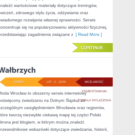
znaleźć wartościowe materiały dotyczące treningów,
ćwiczeń, zdrowego stylu życia, odżywiania oraz
świadomego rozwijania własnej sprawności. Serwis
koncentruje się na popularyzowaniu aktywności fizycznej,
przedstawiając zagadnienia związane z
[ Read More ]
CONTINUE
ADMIN
LIP - 2 - 2026
MOŻLIWOŚĆ
WAŁBRZYCH
KOMENTOWANIA
Moda Wrocław to obszerny serwis internetowy
poświęcony zwiedzaniu na Dolnym Śląsku, ze
ZOSTAŁA WYŁĄCZONA
szczególnym uwzględnieniem Wrocławia oraz regionów,
które tworzą niezwykle ciekawą mapę tej części Polski.
Strona jest blogiem, w którym można znaleźć
przewodnikowe wskazówki dotyczące zwiedzania, historii,