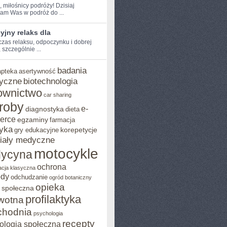
, miłośnicy podróży! Dzisiaj
am Was w podróż do ...
jny relaks dla
 czas ⁤relaksu, odpoczynku i dobrej
 szczególnie ...
badania
apteka
asertywność
yczne
biotechnologia
ownictwo
car sharing
roby
e-
diagnostyka
dieta
erce
egzaminy
farmacja
yka
korepetycje
gry edukacyjne
iały medyczne
motocykle
ycyna
ochrona
acja klasyczna
ody
odchudzanie
ogród botaniczny
opieka
 społeczna
profilaktyka
wotna
chodnia
psychologia
recepty
ologia społeczna