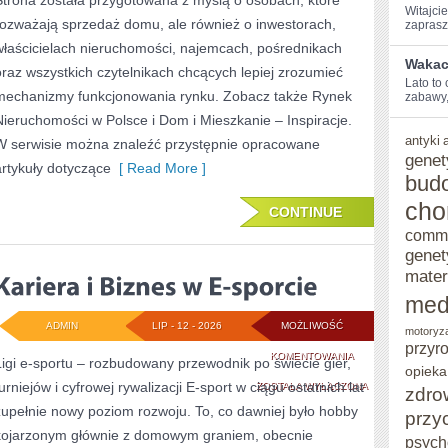
Strona została przygotowana z myślą o osobach, które
Witajcie
DZIELNICACH
rozważają sprzedaż domu, ale również o inwestorach,
zaprasz
właścicielach nieruchomości, najemcach, pośrednikach
Wakacy
oraz wszystkich czytelnikach chcących lepiej zrozumieć
Lato ⁢to
mechanizmy funkcjonowania rynku. Zobacz także Rynek
zabawy,
Nieruchomości w Polsce i Dom i Mieszkanie – Inspiracje.
antyki
W serwisie można znaleźć przystępnie opracowane
genet
artykuły dotyczące
[ Read More ]
bud
cho
CONTINUE
comm
genet
mater
med
ADMIN
LIP - 12 - 2026
MOŻLIWOŚĆ
motoryz
przyr
KARIERA
KOMENTOWANIA
Ligi e-sportu – rozbudowany przewodnik po świecie gier,
opieka
urniejów i cyfrowej rywalizacji E-sport w ciągu ostatnich lat
I
ZOSTAŁA WYŁĄCZONA
zdro
zupełnie nowy poziom rozwoju. To, co dawniej było hobby
przy
BIZNES
kojarzonym głównie z domowym graniem, obecnie
psych
W