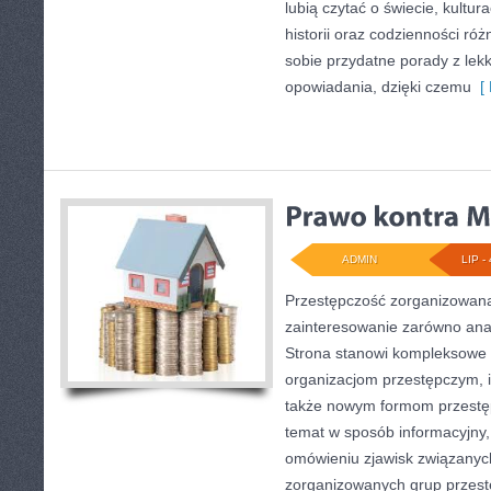
lubią czytać o świecie, kultur
historii oraz codzienności róż
sobie przydatne porady z le
opowiadania, dzięki czemu
[ 
ADMIN
LIP - 
Przestępczość zorganizowana
zainteresowanie zarówno anali
Strona stanowi kompleksowe 
organizacjom przestępczym, ich
także nowym formom przestęp
temat w sposób informacyjny,
omówieniu zjawisk związanych
zorganizowanych grup przest