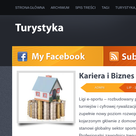
STRONA GŁÓWNA
ARCHIWUM
SPIS TREŚCI
TAGI
TURYSTYKA
ADMIN
LIP - 
Ligi e-sportu – rozbudowany 
turniejów i cyfrowej rywalizacj
zupełnie nowy poziom rozwoju
kojarzonym głównie z domow
stanowi globalny sektor spor
Profesjonalni zawodnicy tren