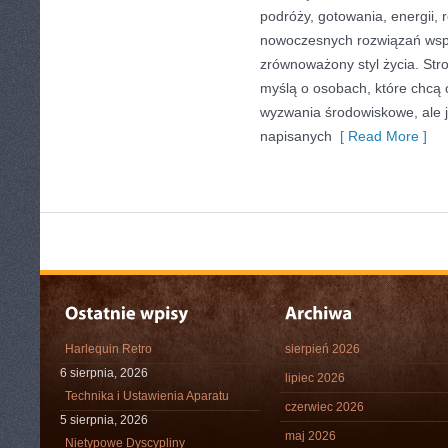
podróży, gotowania, energii, r
nowoczesnych rozwiązań wspi
zrównoważony styl życia. Str
myślą o osobach, które chcą
wyzwania środowiskowe, ale j
napisanych
[ Read More ]
Harlequin Retro
sierpień 2026
6 sierpnia, 2026
lipiec 2026
Technika i Ustawienia Aparatu
czerwiec 2026
5 sierpnia, 2026
maj 2026
Nietypowe Dyscypliny