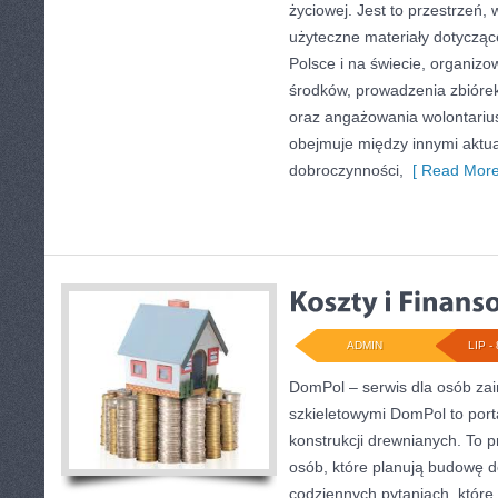
życiowej. Jest to przestrzeń
użyteczne materiały dotyczące
Polsce i na świecie, organiz
środków, prowadzenia zbióre
oraz angażowania wolontariu
obejmuje między innymi aktua
dobroczynności,
[ Read More
ADMIN
LIP - 
DomPol – serwis dla osób z
szkieletowymi DomPol to por
konstrukcji drewnianych. To p
osób, które planują budowę d
codziennych pytaniach, które 