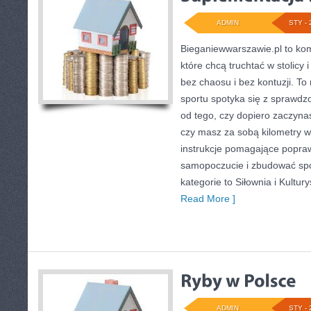
ADMIN
STY - 
Bieganiewwarszawie.pl to ko
które chcą truchtać w stolicy 
bez chaosu i bez kontuzji. To
sportu spotyka się z sprawdz
od tego, czy dopiero zaczynas
czy masz za sobą kilometry w
instrukcje pomagające popraw
samopoczucie i zbudować sp
kategorie to Siłownia i Kultur
Read More ]
ADMIN
STY - 