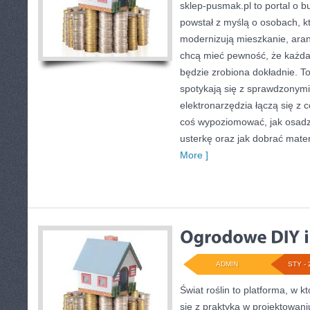
sklep-pusmak.pl to portal o b
powstał z myślą o osobach, k
modernizują mieszkanie, aran
chcą mieć pewność, że każd
będzie zrobiona dokładnie. To
spotykają się z sprawdzonymi 
elektronarzędzia łączą się z 
coś wypoziomować, jak osadz
usterkę oraz jak dobrać mate
More ]
ADMIN
STY - 
Świat roślin to platforma, w k
się z praktyką w projektowani