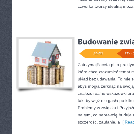
czwórka tworzy idealną mozai
ADMIN
STY - 
ZatrzymajFaceta.pl to praktyc
które chcą zrozumieć temat mi
układ bez udawania. To miejs
abyś mogła zerknąć na swoją
znaleźć realne wskazówki or
tak, by więź nie gasła po kil
Problemy w związku i Przyjaźń
na tym, co naprawdę buduje z
szczerość, zaufanie, a
[ Read