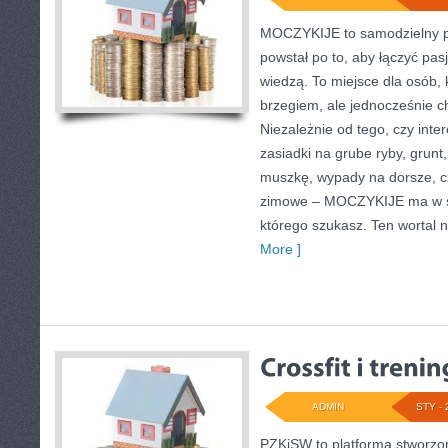
MOCZYKIJE to samodzielny po
powstał po to, aby łączyć pa
wiedzą. To miejsce dla osób, 
brzegiem, ale jednocześnie c
Niezależnie od tego, czy inte
zasiadki na grube ryby, grunt
muszkę, wypady na dorsze, 
zimowe – MOCZYKIJE ma w sob
którego szukasz. Ten wortal n
More ]
ADMIN
STY - 
PZKiSW to platforma stworzon