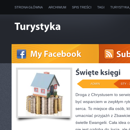
STRONA GŁÓWNA
ARCHIWUM
SPIS TREŚCI
TAGI
TURYSTYKA
ADMIN
STY - 
Droga z Chrystusem to serwis
być wsparciem w zwykłym ryt
serca. To miejsce dla osób, k
umacniać przyjaźń z Zbawici
świetle Ewangelii. Cała idea o
nie jest ozdobą do życia, ale