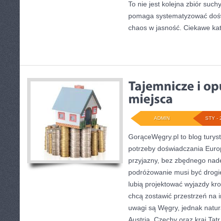
To nie jest kolejna zbiór suc
pomaga systematyzować dośw
chaos w jasność. Ciekawe ka
ADMIN
STY - 
GorąceWęgry.pl to blog turyst
potrzeby doświadczania Eur
przyjazny, bez zbędnego nadę
podróżowanie musi być drogie
lubią projektować wyjazdy kro
chcą zostawić przestrzeń na 
uwagi są Węgry, jednak natura
Austria, Czechy oraz kraj Tatr,