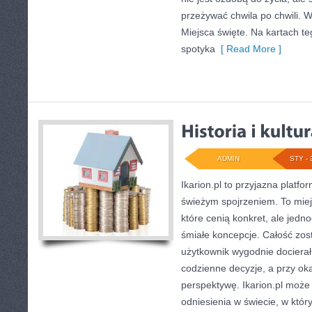
przeżywać chwila po chwili. W
Miejsca święte. Na kartach t
spotyka
[ Read More ]
ADMIN
STY - 
Ikarion.pl to przyjazna platfo
świeżym spojrzeniem. To miej
które cenią konkret, ale jed
śmiałe koncepcje. Całość zos
użytkownik wygodnie docierał
codzienne decyzje, a przy ok
perspektywę. Ikarion.pl może
odniesienia w świecie, w który