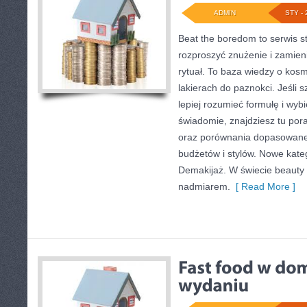
ADMIN
STY - 
Beat the boredom to serwis s
rozproszyć znużenie i zamien
rytuał. To baza wiedzy o kos
lakierach do paznokci. Jeśli s
lepiej rozumieć formułę i wyb
świadomie, znajdziesz tu pora
oraz porównania dopasowane
budżetów i stylów. Nowe kateg
Demakijaż. W świecie beauty 
nadmiarem.
[ Read More ]