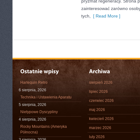
pryzmat regeneracji. Strona 
zainteresować zarówno osoby 
tych,
[ Read More ]
Harlequin Retro
sierpień 2026
6 sierpnia, 2026
lipiec 2026
Technika i Ustawienia Aparatu
czerwiec 2026
5 sierpnia, 2026
maj 2026
Nietypowe Dyscypliny
kwiecień 2026
4 sierpnia, 2026
Rocky Mountains (Ameryka
marzec 2026
Północna)
luty 2026
3 sierpnia, 2026