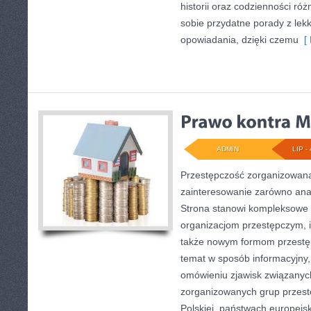
historii oraz codzienności róż
sobie przydatne porady z le
opowiadania, dzięki czemu
[ 
ADMIN
LIP - 
Przestępczość zorganizowana
zainteresowanie zarówno anali
Strona stanowi kompleksowe 
organizacjom przestępczym, ich
także nowym formom przestęp
temat w sposób informacyjny,
omówieniu zjawisk związanych
zorganizowanych grup przest
Polskiej, państwach europejsk