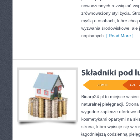
nowoczesnych rozwiązań wspi
zrównoważony styl życia. Str
myślą o osobach, które chcą
wyzwania środowiskowe, ale j
napisanych
[ Read More ]
ADMIN
CZE - 
Bioarp24.pl to miejsce w sieci
naturalnej pielęgnacji. Stron
wygodne zaplecze ofertowe dla
kosmetykami opartymi na skła
strona, która wpisuje się w r
łagodniejszą codzienną pielę