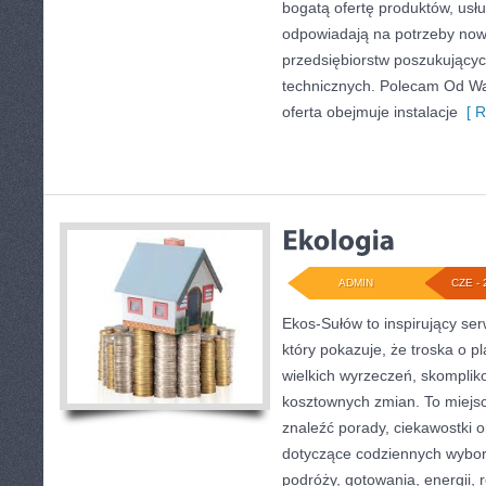
bogatą ofertę produktów, usłu
odpowiadają na potrzeby now
przedsiębiorstw poszukujący
technicznych. Polecam Od Wa
oferta obejmuje instalacje
[ R
ADMIN
CZE - 
Ekos-Sułów to inspirujący ser
który pokazuje, że troska o p
wielkich wyrzeczeń, skomplik
kosztownych zmian. To miejsc
znaleźć porady, ciekawostki o
dotyczące codziennych wybo
podróży, gotowania, energii, r