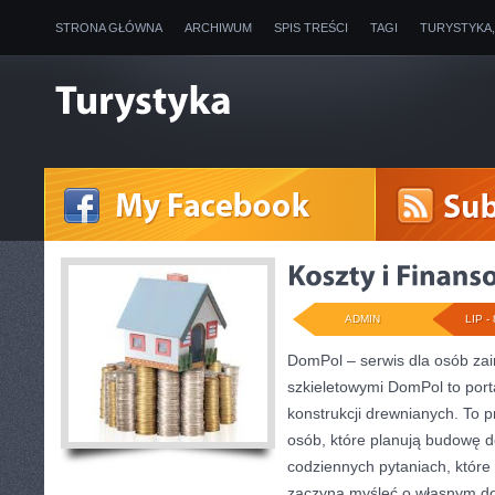
STRONA GŁÓWNA
ARCHIWUM
SPIS TREŚCI
TAGI
TURYSTYKA
ADMIN
LIP - 
DomPol – serwis dla osób z
szkieletowymi DomPol to por
konstrukcji drewnianych. To p
osób, które planują budowę d
codziennych pytaniach, które 
zaczyna myśleć o własnym 