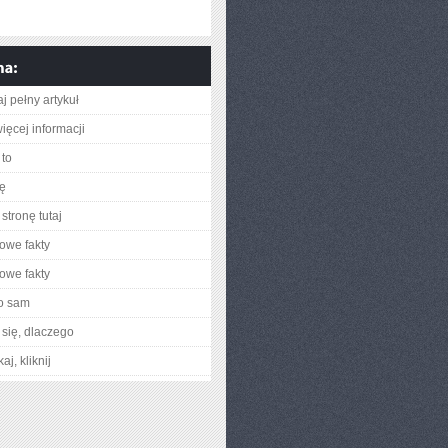
j pełny artykuł
ięcej informacji
to
ię
stronę tutaj
owe fakty
owe fakty
o sam
się, dlaczego
aj, kliknij