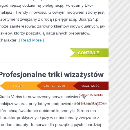
łagodniejszą codzienną pielęgnacją. Polecamy Eko-
makijaż i Trendy i nowości. Głównym motywem strony jest
asortyment związany z urodą i pielęgnacją. Bioarp24.pl
może zainteresować zarówno klientów indywidualnych, jak
i sklepy, którzy poszukują naturalnych preparatów.
Charakter
[ Read More ]
CONTINUE
ADMIN
CZE - 19 - 2026
MOŻLIWOŚĆ
PROFESJONALNE
KOMENTOWANIA
Studio Veriss to nowoczesny serwis poświęcony
makijażowi oraz przydatnym podpowiedziom dla osób,
TRIKI
ZOSTAŁA WYŁĄCZONA
które chcą świadomie dobierać kosmetyki. Strona ma
WIZAŻYSTÓW
charakter praktyczny i łączy w sobie tematy związane z
trendami beauty. To serwis dla początkujących i bardziej