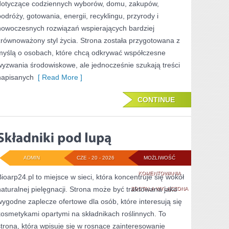
dotyczące codziennych wyborów, domu, zakupów,
podróży, gotowania, energii, recyklingu, przyrody i
nowoczesnych rozwiązań wspierających bardziej
zrównoważony styl życia. Strona została przygotowana z
myślą o osobach, które chcą odkrywać współczesne
wyzwania środowiskowe, ale jednocześnie szukają treści
napisanych
[ Read More ]
CONTINUE
ADMIN
CZE - 20 - 2026
MOŻLIWOŚĆ
SKŁADNIKI
KOMENTOWANIA
Bioarp24.pl to miejsce w sieci, która koncentruje się wokół
naturalnej pielęgnacji. Strona może być traktowana jako
POD
ZOSTAŁA WYŁĄCZONA
wygodne zaplecze ofertowe dla osób, które interesują się
LUPĄ
kosmetykami opartymi na składnikach roślinnych. To
strona, która wpisuje się w rosnące zainteresowanie