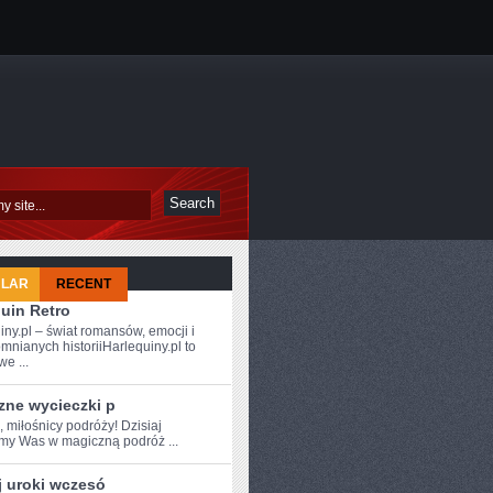
ULAR
RECENT
uin Retro
iny.pl – świat romansów, emocji i
mnianych historiiHarlequiny.pl to
e ...
zne wycieczki p
, miłośnicy podróży!‌ Dzisiaj
amy Was w magiczną podróż ...
j uroki wczesó