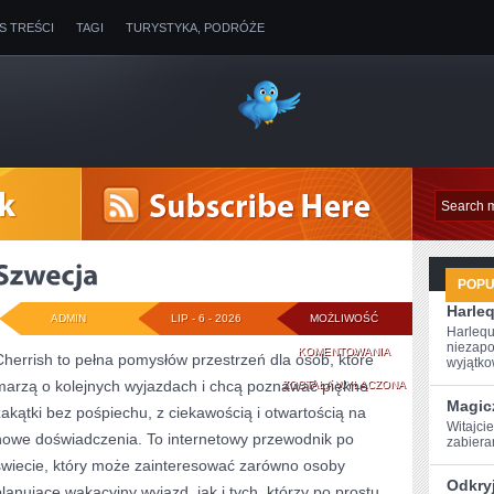
IS TREŚCI
TAGI
TURYSTYKA, PODRÓŻE
POP
Harleq
ADMIN
LIP - 6 - 2026
MOŻLIWOŚĆ
Harlequ
niezapo
SZWECJA
KOMENTOWANIA
Cherrish to pełna pomysłów przestrzeń dla osób, które
wyjątkow
marzą o kolejnych wyjazdach i chcą poznawać piękne
ZOSTAŁA WYŁĄCZONA
Magic
zakątki bez pośpiechu, z ciekawością i otwartością na
Witajcie
nowe doświadczenia. To internetowy przewodnik po
⁢zabier
świecie, który może zainteresować zarówno osoby
Odkry
planujące wakacyjny wyjazd, jak i tych, którzy po prostu