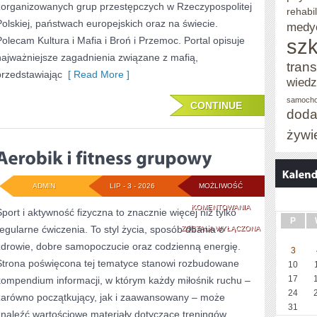
zorganizowanych grup przestępczych w Rzeczypospolitej
rehabil
Polskiej, państwach europejskich oraz na świecie.
medy
Polecam Kultura i Mafia i Broń i Przemoc. Portal opisuje
szk
najważniejsze zagadnienia związane z mafią,
trans
przedstawiając
[ Read More ]
wied
samoch
CONTINUE
doda
żywi
ADMIN
LIP - 3 - 2026
MOŻLIWOŚĆ
AEROBIK
KOMENTOWANIA
Sport i aktywność fizyczna to znacznie więcej niż tylko
P
regularne ćwiczenia. To styl życia, sposób dbania o
I
ZOSTAŁA WYŁĄCZONA
zdrowie, dobre samopoczucie oraz codzienną energię.
FITNESS
3
Strona poświęcona tej tematyce stanowi rozbudowane
10
GRUPOWY
17
kompendium informacji, w którym każdy miłośnik ruchu –
24
zarówno początkujący, jak i zaawansowany – może
31
znaleźć wartościowe materiały dotyczące treningów,