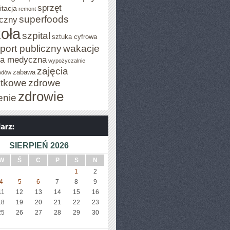
sprzęt
itacja
remont
superfoods
czny
oła
szpital
sztuka cyfrowa
port publiczny
wakacje
za medyczna
wypożyczalnie
zajęcia
zabawa
odów
tkowe
zdrowe
zdrowie
enie
SIERPIEŃ 2026
W
Ś
C
P
S
N
1
2
4
5
6
7
8
9
11
12
13
14
15
16
18
19
20
21
22
23
25
26
27
28
29
30