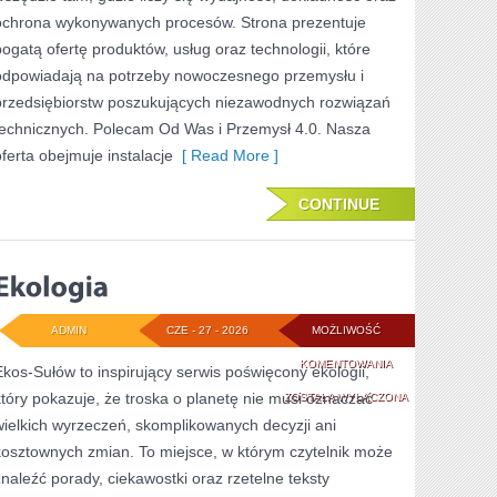
ochrona wykonywanych procesów. Strona prezentuje
bogatą ofertę produktów, usług oraz technologii, które
odpowiadają na potrzeby nowoczesnego przemysłu i
przedsiębiorstw poszukujących niezawodnych rozwiązań
technicznych. Polecam Od Was i Przemysł 4.0. Nasza
oferta obejmuje instalacje
[ Read More ]
CONTINUE
ADMIN
CZE - 27 - 2026
MOŻLIWOŚĆ
EKOLOGIA
KOMENTOWANIA
Ekos-Sułów to inspirujący serwis poświęcony ekologii,
który pokazuje, że troska o planetę nie musi oznaczać
ZOSTAŁA WYŁĄCZONA
wielkich wyrzeczeń, skomplikowanych decyzji ani
kosztownych zmian. To miejsce, w którym czytelnik może
znaleźć porady, ciekawostki oraz rzetelne teksty