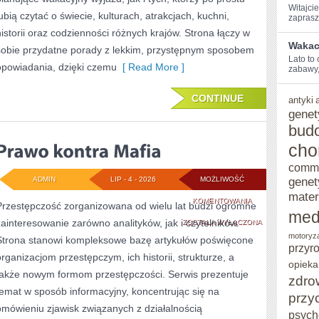
Witajcie
lubią czytać o świecie, kulturach, atrakcjach, kuchni,
zaprasz
historii oraz codzienności różnych krajów. Strona łączy w
Wakacy
sobie przydatne porady z lekkim, przystępnym sposobem
Lato ⁢to
opowiadania, dzięki czemu
[ Read More ]
zabawy,
CONTINUE
antyki
genet
bud
cho
comm
genet
ADMIN
LIP - 4 - 2026
MOŻLIWOŚĆ
mater
PRAWO
KOMENTOWANIA
Przestępczość zorganizowana od wielu lat budzi ogromne
med
zainteresowanie zarówno analityków, jak i czytelników.
KONTRA
ZOSTAŁA WYŁĄCZONA
motoryz
Strona stanowi kompleksowe bazę artykułów poświęcone
MAFIA
przyr
organizacjom przestępczym, ich historii, strukturze, a
opieka
także nowym formom przestępczości. Serwis prezentuje
zdro
temat w sposób informacyjny, koncentrując się na
przy
omówieniu zjawisk związanych z działalnością
psych