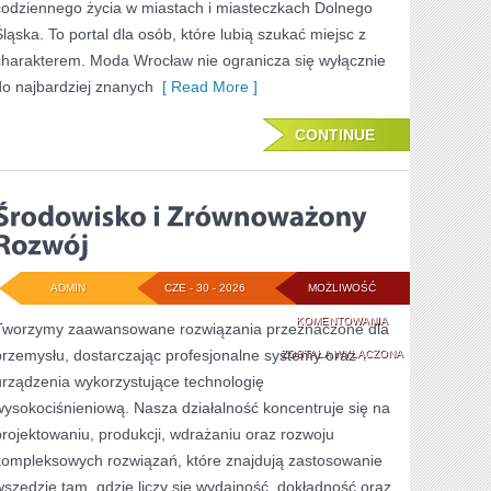
codziennego życia w miastach i miasteczkach Dolnego
Śląska. To portal dla osób, które lubią szukać miejsc z
charakterem. Moda Wrocław nie ogranicza się wyłącznie
do najbardziej znanych
[ Read More ]
CONTINUE
ADMIN
CZE - 30 - 2026
MOŻLIWOŚĆ
ŚRODOWISKO
KOMENTOWANIA
Tworzymy zaawansowane rozwiązania przeznaczone dla
przemysłu, dostarczając profesjonalne systemy oraz
I
ZOSTAŁA WYŁĄCZONA
urządzenia wykorzystujące technologię
ZRÓWNOWAŻONY
wysokociśnieniową. Nasza działalność koncentruje się na
ROZWÓJ
projektowaniu, produkcji, wdrażaniu oraz rozwoju
kompleksowych rozwiązań, które znajdują zastosowanie
wszędzie tam, gdzie liczy się wydajność, dokładność oraz