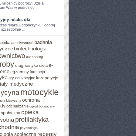
, miłośnicy podróży! Dzisiaj
am Was w podróż do ...
jny relaks dla
 czas ⁤relaksu, odpoczynku i dobrej
 szczególnie ...
badania
apteka
asertywność
yczne
biotechnologia
ownictwo
car sharing
roby
e-
diagnostyka
dieta
erce
egzaminy
farmacja
yka
korepetycje
gry edukacyjne
iały medyczne
motocykle
ycyna
ochrona
acja klasyczna
ody
odchudzanie
ogród botaniczny
opieka
 społeczna
profilaktyka
wotna
chodnia
psychologia
recepty
ologia społeczna