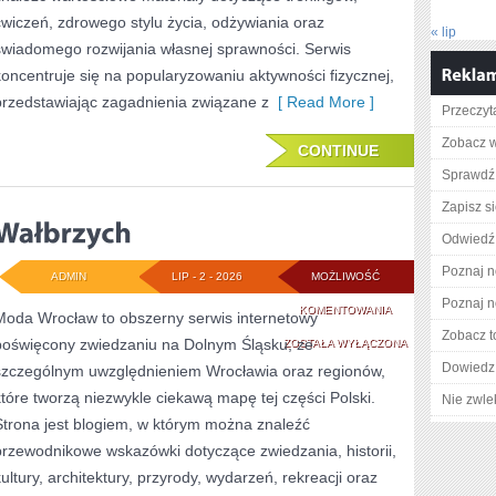
ćwiczeń, zdrowego stylu życia, odżywiania oraz
« lip
świadomego rozwijania własnej sprawności. Serwis
koncentruje się na popularyzowaniu aktywności fizycznej,
przedstawiając zagadnienia związane z
[ Read More ]
Przeczyta
Zobacz w
CONTINUE
Sprawdź 
Zapisz s
Odwiedź 
Poznaj n
ADMIN
LIP - 2 - 2026
MOŻLIWOŚĆ
Poznaj n
WAŁBRZYCH
KOMENTOWANIA
Moda Wrocław to obszerny serwis internetowy
Zobacz t
poświęcony zwiedzaniu na Dolnym Śląsku, ze
ZOSTAŁA WYŁĄCZONA
Dowiedz 
szczególnym uwzględnieniem Wrocławia oraz regionów,
które tworzą niezwykle ciekawą mapę tej części Polski.
Nie zwlek
Strona jest blogiem, w którym można znaleźć
przewodnikowe wskazówki dotyczące zwiedzania, historii,
kultury, architektury, przyrody, wydarzeń, rekreacji oraz