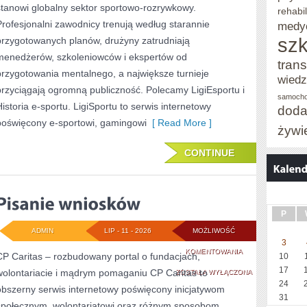
stanowi globalny sektor sportowo-rozrywkowy.
rehabil
E-
Profesjonalni zawodnicy trenują według starannie
medy
szk
przygotowanych planów, drużyny zatrudniają
SPORCIE
menedżerów, szkoleniowców i ekspertów od
trans
przygotowania mentalnego, a największe turnieje
wied
przyciągają ogromną publiczność. Polecamy LigiEsportu i
samoch
Historia e-sportu. LigiSportu to serwis internetowy
doda
poświęcony e-sportowi, gamingowi
[ Read More ]
żywi
CONTINUE
P
ADMIN
LIP - 11 - 2026
MOŻLIWOŚĆ
3
PISANIE
KOMENTOWANIA
CP Caritas – rozbudowany portal o fundacjach,
10
17
wolontariacie i mądrym pomaganiu CP Caritas to
WNIOSKÓW
ZOSTAŁA WYŁĄCZONA
24
obszerny serwis internetowy poświęcony inicjatywom
31
społecznym, wolontariatowi oraz różnym sposobom