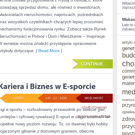
Strona została przygotowana z myślą o osobach, które
Witajcie
DZIELNICACH
rozważają sprzedaż domu, ale również o inwestorach,
zaprasz
właścicielach nieruchomości, najemcach, pośrednikach
Wakacy
oraz wszystkich czytelnikach chcących lepiej zrozumieć
Lato ⁢to
mechanizmy funkcjonowania rynku. Zobacz także Rynek
zabawy,
Nieruchomości w Polsce i Dom i Mieszkanie – Inspiracje.
antyki
W serwisie można znaleźć przystępnie opracowane
genet
artykuły dotyczące
[ Read More ]
bud
cho
CONTINUE
comm
genet
mater
med
ADMIN
LIP - 12 - 2026
MOŻLIWOŚĆ
motoryz
przyr
KARIERA
KOMENTOWANIA
Ligi e-sportu – rozbudowany przewodnik po świecie gier,
opieka
urniejów i cyfrowej rywalizacji E-sport w ciągu ostatnich lat
I
ZOSTAŁA WYŁĄCZONA
zdro
zupełnie nowy poziom rozwoju. To, co dawniej było hobby
przy
BIZNES
kojarzonym głównie z domowym graniem, obecnie
psych
W