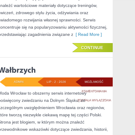
znaleźć wartościowe materiały dotyczące treningów,
ćwiczeń, zdrowego stylu życia, odżywiania oraz
świadomego rozwijania własnej sprawności. Serwis
koncentruje się na popularyzowaniu aktywności fizycznej,
przedstawiając zagadnienia związane z
[ Read More ]
CONTINUE
ADMIN
LIP - 2 - 2026
MOŻLIWOŚĆ
WAŁBRZYCH
KOMENTOWANIA
Moda Wrocław to obszerny serwis internetowy
poświęcony zwiedzaniu na Dolnym Śląsku, ze
ZOSTAŁA WYŁĄCZONA
szczególnym uwzględnieniem Wrocławia oraz regionów,
które tworzą niezwykle ciekawą mapę tej części Polski.
Strona jest blogiem, w którym można znaleźć
przewodnikowe wskazówki dotyczące zwiedzania, historii,