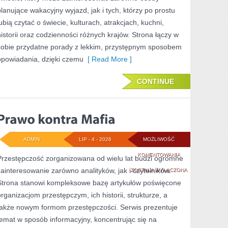
planujące wakacyjny wyjazd, jak i tych, którzy po prostu
lubią czytać o świecie, kulturach, atrakcjach, kuchni,
historii oraz codzienności różnych krajów. Strona łączy w
sobie przydatne porady z lekkim, przystępnym sposobem
opowiadania, dzięki czemu
[ Read More ]
CONTINUE
ADMIN
LIP - 4 - 2026
MOŻLIWOŚĆ
PRAWO
KOMENTOWANIA
Przestępczość zorganizowana od wielu lat budzi ogromne
zainteresowanie zarówno analityków, jak i czytelników.
KONTRA
ZOSTAŁA WYŁĄCZONA
Strona stanowi kompleksowe bazę artykułów poświęcone
MAFIA
organizacjom przestępczym, ich historii, strukturze, a
także nowym formom przestępczości. Serwis prezentuje
temat w sposób informacyjny, koncentrując się na