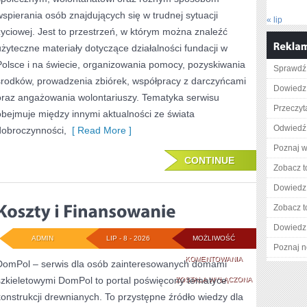
wspierania osób znajdujących się w trudnej sytuacji
« lip
życiowej. Jest to przestrzeń, w którym można znaleźć
użyteczne materiały dotyczące działalności fundacji w
Polsce i na świecie, organizowania pomocy, pozyskiwania
Sprawdź
środków, prowadzenia zbiórek, współpracy z darczyńcami
Dowiedz 
oraz angażowania wolontariuszy. Tematyka serwisu
Przeczyt
obejmuje między innymi aktualności ze świata
Odwiedź 
dobroczynności,
[ Read More ]
Poznaj w
CONTINUE
Zobacz t
Dowiedz 
Zobacz t
Dowiedz 
ADMIN
LIP - 8 - 2026
MOŻLIWOŚĆ
Poznaj n
KOSZTY
KOMENTOWANIA
DomPol – serwis dla osób zainteresowanych domami
szkieletowymi DomPol to portal poświęcony tematyce
I
ZOSTAŁA WYŁĄCZONA
konstrukcji drewnianych. To przystępne źródło wiedzy dla
FINANSOWANIE