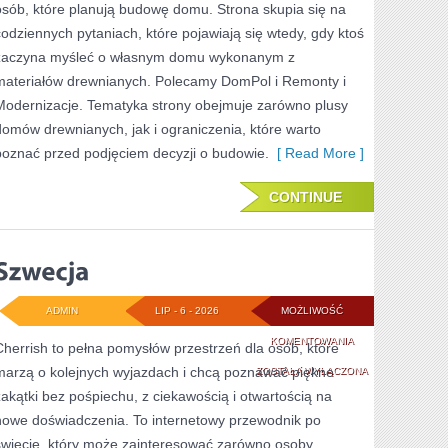
osób, które planują budowę domu. Strona skupia się na
codziennych pytaniach, które pojawiają się wtedy, gdy ktoś
zaczyna myśleć o własnym domu wykonanym z
materiałów drewnianych. Polecamy DomPol i Remonty i
Modernizacje. Tematyka strony obejmuje zarówno plusy
domów drewnianych, jak i ograniczenia, które warto
poznać przed podjęciem decyzji o budowie.
[ Read More ]
CONTINUE
ADMIN
LIP - 6 - 2026
MOŻLIWOŚĆ
SZWECJA
KOMENTOWANIA
Cherrish to pełna pomysłów przestrzeń dla osób, które
marzą o kolejnych wyjazdach i chcą poznawać piękne
ZOSTAŁA WYŁĄCZONA
zakątki bez pośpiechu, z ciekawością i otwartością na
nowe doświadczenia. To internetowy przewodnik po
świecie, który może zainteresować zarówno osoby