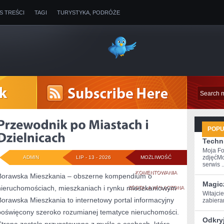
IS TREŚCI
TAGI
TURYSTYKA, PODRÓŻE
POP
Techni
Moja Fo
zdjęćMo
ADMIN
LIP - 13 - 2026
MOŻLIWOŚĆ
serwis ..
PRZEWODNIK
KOMENTOWANIA
Borawska Mieszkania – obszerne kompendium o
Magic
nieruchomościach, mieszkaniach i rynku mieszkaniowym
PO
ZOSTAŁA WYŁĄCZONA
Witajcie
Borawska Mieszkania to internetowy portal informacyjny
⁢zabier
MIASTACH
poświęcony szeroko rozumianej tematyce nieruchomości.
I
Odkry