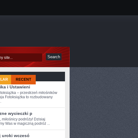
ULAR
RECENT
ka i Ustawieni
toksiążka – przestrzeń miłośników
ja Fotoksiążka to rozbudowany
.
zne wycieczki p
, miłośnicy podróży!‌ Dzisiaj
amy Was w magiczną podróż ...
j uroki wczesó