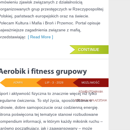
omówieniu zjawisk związanych z działalnością
zorganizowanych grup przestępczych w Rzeczypospolitej
Polskiej, państwach europejskich oraz na świecie.
Polecam Kultura i Mafia i Broń i Przemoc. Portal opisuje
najważniejsze zagadnienia związane z mafią,
przedstawiając
[ Read More ]
CONTINUE
ADMIN
LIP - 3 - 2026
MOŻLIWOŚĆ
AEROBIK
KOMENTOWANIA
Sport i aktywność fizyczna to znacznie więcej niż tylko
regularne ćwiczenia. To styl życia, sposób dbania o
I
ZOSTAŁA WYŁĄCZONA
zdrowie, dobre samopoczucie oraz codzienną energię.
FITNESS
Strona poświęcona tej tematyce stanowi rozbudowane
GRUPOWY
kompendium informacji, w którym każdy miłośnik ruchu –
zarówno początkujący, jak i zaawansowany – może