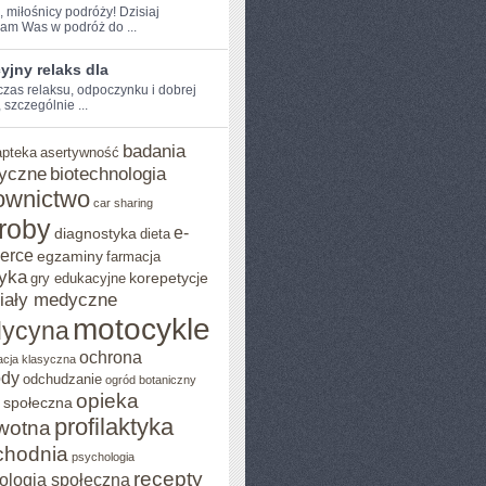
, miłośnicy podróży! Dzisiaj
am Was w podróż do ...
jny relaks dla
 czas ⁤relaksu, odpoczynku i dobrej
 szczególnie ...
badania
apteka
asertywność
yczne
biotechnologia
ownictwo
car sharing
roby
e-
diagnostyka
dieta
erce
egzaminy
farmacja
yka
korepetycje
gry edukacyjne
iały medyczne
motocykle
ycyna
ochrona
acja klasyczna
ody
odchudzanie
ogród botaniczny
opieka
 społeczna
profilaktyka
wotna
chodnia
psychologia
recepty
ologia społeczna