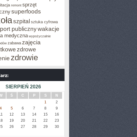
sprzęt
itacja
remont
superfoods
czny
oła
szpital
sztuka cyfrowa
port publiczny
wakacje
za medyczna
wypożyczalnie
zajęcia
zabawa
odów
tkowe
zdrowe
zdrowie
enie
SIERPIEŃ 2026
W
Ś
C
P
S
N
1
2
4
5
6
7
8
9
11
12
13
14
15
16
18
19
20
21
22
23
25
26
27
28
29
30