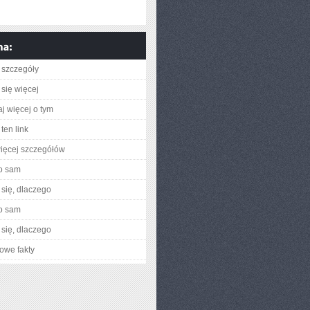
 szczegóły
się więcej
aj więcej o tym
ten link
ięcej szczegółów
o sam
się, dlaczego
o sam
się, dlaczego
owe fakty