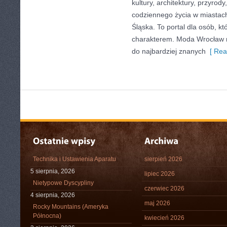
kultury, architektury, przyrod
codziennego życia w miastac
Śląska. To portal dla osób, kt
charakterem. Moda Wrocław n
do najbardziej znanych
[ Rea
Technika i Ustawienia Aparatu
sierpień 2026
5 sierpnia, 2026
lipiec 2026
Nietypowe Dyscypliny
czerwiec 2026
4 sierpnia, 2026
maj 2026
Rocky Mountains (Ameryka
Północna)
kwiecień 2026