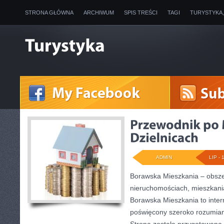
STRONA GŁÓWNA
ARCHIWUM
SPIS TREŚCI
TAGI
TURYSTYKA
ADMIN
LIP - 
Borawska Mieszkania – obsz
nieruchomościach, mieszkani
Borawska Mieszkania to inter
poświęcony szeroko rozumian