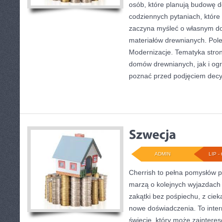
osób, które planują budowę d
codziennych pytaniach, które 
zaczyna myśleć o własnym 
materiałów drewnianych. Pol
Modernizacje. Tematyka stro
domów drewnianych, jak i ogr
poznać przed podjęciem decyz
ADMIN
LIP - 
Cherrish to pełna pomysłów p
marzą o kolejnych wyjazdach
zakątki bez pośpiechu, z ciek
nowe doświadczenia. To inte
świecie, który może zainter