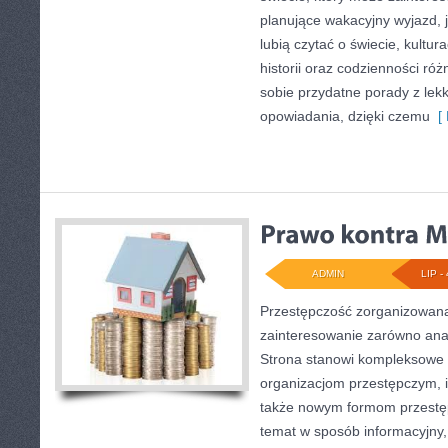
planujące wakacyjny wyjazd, ja
lubią czytać o świecie, kultur
historii oraz codzienności róż
sobie przydatne porady z le
opowiadania, dzięki czemu
[ 
ADMIN
LIP - 
Przestępczość zorganizowana
zainteresowanie zarówno anali
Strona stanowi kompleksowe 
organizacjom przestępczym, ich
także nowym formom przestęp
temat w sposób informacyjny,