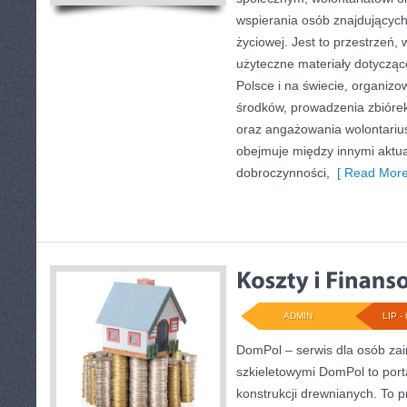
wspierania osób znajdujących 
życiowej. Jest to przestrzeń
użyteczne materiały dotyczące
Polsce i na świecie, organiz
środków, prowadzenia zbióre
oraz angażowania wolontariu
obejmuje między innymi aktua
dobroczynności,
[ Read More
ADMIN
LIP - 
DomPol – serwis dla osób z
szkieletowymi DomPol to por
konstrukcji drewnianych. To p