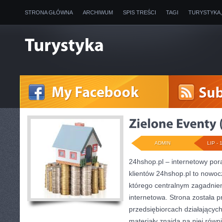
STRONA GŁÓWNA
ARCHIWUM
SPIS TREŚCI
TAGI
TURYSTYKA
ADMIN
LIP - 
24hshop.pl – internetowy por
klientów 24hshop.pl to nowoc
którego centralnym zagadnie
internetowa. Strona została 
przedsiębiorcach działających
materiały znajdą na niej równ