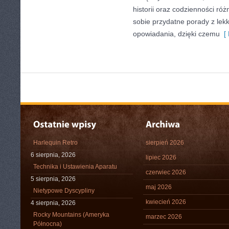
historii oraz codzienności róż
sobie przydatne porady z le
opowiadania, dzięki czemu
[ 
Harlequin Retro
sierpień 2026
6 sierpnia, 2026
lipiec 2026
Technika i Ustawienia Aparatu
czerwiec 2026
5 sierpnia, 2026
maj 2026
Nietypowe Dyscypliny
kwiecień 2026
4 sierpnia, 2026
Rocky Mountains (Ameryka
marzec 2026
Północna)