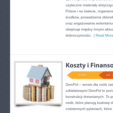
użyteczne materiały dotyczące
Polsce i na świecie, organiz
środków, prowadzenia zbióre
oraz angażowania wolontariu
obejmuje między innymi aktua
dobroczynności,
[ Read More
ADMIN
LIP - 
DomPol – serwis dla osób z
szkieletowymi DomPol to por
konstrukcji drewnianych. To p
osób, które planują budowę d
codziennych pytaniach, które 