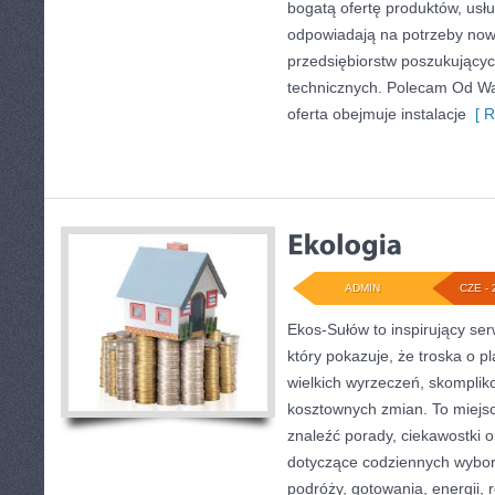
bogatą ofertę produktów, usłu
odpowiadają na potrzeby now
przedsiębiorstw poszukujący
technicznych. Polecam Od Wa
oferta obejmuje instalacje
[ R
ADMIN
CZE - 
Ekos-Sułów to inspirujący ser
który pokazuje, że troska o p
wielkich wyrzeczeń, skomplik
kosztownych zmian. To miejsc
znaleźć porady, ciekawostki o
dotyczące codziennych wybo
podróży, gotowania, energii, r