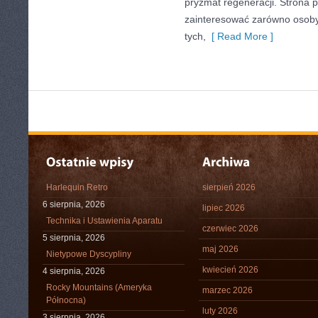
pryzmat regeneracji. Strona 
zainteresować zarówno osoby 
tych,
[ Read More ]
Harlequin Retro
sierpień 2026
6 sierpnia, 2026
lipiec 2026
Technika i Ustawienia Aparatu
czerwiec 2026
5 sierpnia, 2026
maj 2026
Nietypowe Dyscypliny
kwiecień 2026
4 sierpnia, 2026
Rocky Mountains (Ameryka
marzec 2026
Północna)
luty 2026
3 sierpnia, 2026