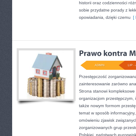
historii oraz codzienności róż
sobie przydatne porady z le
opowiadania, dzięki czemu
[ 
ADMIN
LIP - 
Przestępczość zorganizowana
zainteresowanie zarówno anali
Strona stanowi kompleksowe 
organizacjom przestępczym, ich
także nowym formom przestęp
temat w sposób informacyjny,
omówieniu zjawisk związanych
zorganizowanych grup przest
Polskiej, państwach europejsk