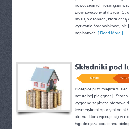
nowoczesnych rozwiązań wspi
zrównoważony styl życia. Str
myślą o osobach, które chcą
wyzwania środowiskowe, ale j
napisanych
[ Read More ]
ADMIN
CZE - 
Bioarp24.pl to miejsce w sieci
naturalnej pielęgnacji. Stron
wygodne zaplecze ofertowe dla
kosmetykami opartymi na skła
strona, która wpisuje się w r
łagodniejszą codzienną pielę