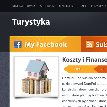
STRONA GŁÓWNA
ARCHIWUM
SPIS TREŚCI
TAGI
TURYSTYKA
ADMIN
LIP - 
DomPol – serwis dla osób z
szkieletowymi DomPol to por
konstrukcji drewnianych. To p
osób, które planują budowę d
codziennych pytaniach, które 
zaczyna myśleć o własnym 