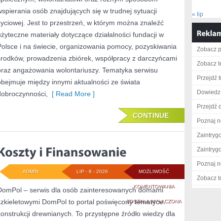
wspierania osób znajdujących się w trudnej sytuacji
« lip
życiowej. Jest to przestrzeń, w którym można znaleźć
użyteczne materiały dotyczące działalności fundacji w
Polsce i na świecie, organizowania pomocy, pozyskiwania
Zobacz p
środków, prowadzenia zbiórek, współpracy z darczyńcami
Zobacz t
oraz angażowania wolontariuszy. Tematyka serwisu
Przejdź t
obejmuje między innymi aktualności ze świata
Dowiedz s
dobroczynności,
[ Read More ]
Przejdź d
CONTINUE
Poznaj n
Zaintry
Zaintry
Poznaj n
ADMIN
LIP - 8 - 2026
MOŻLIWOŚĆ
Zobacz t
KOSZTY
KOMENTOWANIA
DomPol – serwis dla osób zainteresowanych domami
szkieletowymi DomPol to portal poświęcony tematyce
I
ZOSTAŁA WYŁĄCZONA
konstrukcji drewnianych. To przystępne źródło wiedzy dla
FINANSOWANIE