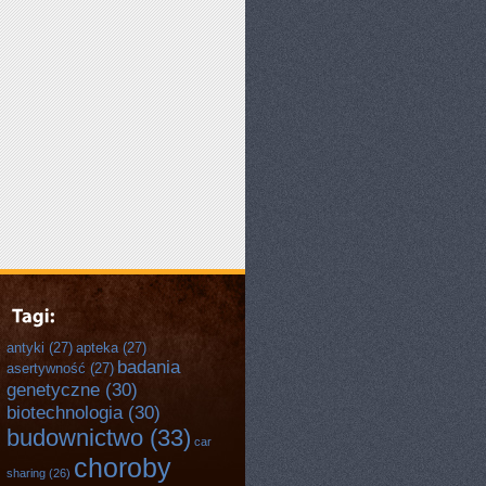
antyki
(27)
apteka
(27)
badania
asertywność
(27)
genetyczne
(30)
biotechnologia
(30)
budownictwo
(33)
car
choroby
sharing
(26)