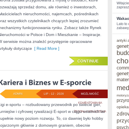
Strona została przygotowana z myślą o osobach, które
Witajcie
DZIELNICACH
rozważają sprzedaż domu, ale również o inwestorach,
zaprasz
właścicielach nieruchomości, najemcach, pośrednikach
Wakacy
oraz wszystkich czytelnikach chcących lepiej zrozumieć
Lato ⁢to
mechanizmy funkcjonowania rynku. Zobacz także Rynek
zabawy,
Nieruchomości w Polsce i Dom i Mieszkanie – Inspiracje.
antyki
W serwisie można znaleźć przystępnie opracowane
genet
artykuły dotyczące
[ Read More ]
bud
cho
CONTINUE
comm
genet
mater
med
ADMIN
LIP - 12 - 2026
MOŻLIWOŚĆ
motoryz
przyr
KARIERA
KOMENTOWANIA
Ligi e-sportu – rozbudowany przewodnik po świecie gier,
opieka
urniejów i cyfrowej rywalizacji E-sport w ciągu ostatnich lat
I
ZOSTAŁA WYŁĄCZONA
zdro
zupełnie nowy poziom rozwoju. To, co dawniej było hobby
przy
BIZNES
kojarzonym głównie z domowym graniem, obecnie
psych
W