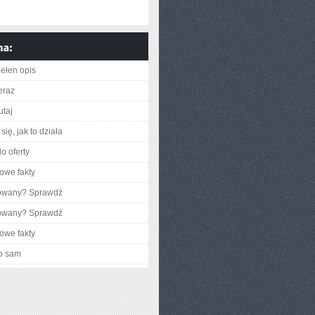
ełen opis
eraz
utaj
ię, jak to działa
o oferty
owe fakty
gowany? Sprawdź
gowany? Sprawdź
owe fakty
o sam