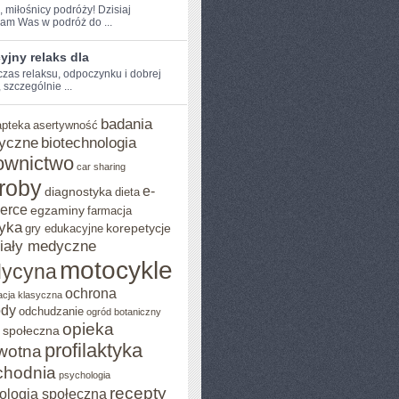
, miłośnicy podróży! Dzisiaj
am Was w podróż do ...
jny relaks dla
 czas ⁤relaksu, odpoczynku i dobrej
 szczególnie ...
badania
apteka
asertywność
yczne
biotechnologia
ownictwo
car sharing
roby
e-
diagnostyka
dieta
erce
egzaminy
farmacja
yka
korepetycje
gry edukacyjne
iały medyczne
motocykle
ycyna
ochrona
acja klasyczna
ody
odchudzanie
ogród botaniczny
opieka
 społeczna
profilaktyka
wotna
chodnia
psychologia
recepty
ologia społeczna