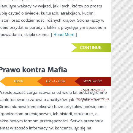
planujące wakacyjny wyjazd, jak i tych, którzy po prostu
lubią czytać o świecie, kulturach, atrakcjach, kuchni,
historii oraz codzienności różnych krajów. Strona łączy w
sobie przydatne porady z lekkim, przystępnym sposobem
opowiadania, dzięki czemu
[ Read More ]
CONTINUE
ADMIN
LIP - 4 - 2026
MOŻLIWOŚĆ
PRAWO
KOMENTOWANIA
Przestępczość zorganizowana od wielu lat budzi ogromne
zainteresowanie zarówno analityków, jak i czytelników.
KONTRA
ZOSTAŁA WYŁĄCZONA
Strona stanowi kompleksowe bazę artykułów poświęcone
MAFIA
organizacjom przestępczym, ich historii, strukturze, a
także nowym formom przestępczości. Serwis prezentuje
temat w sposób informacyjny, koncentrując się na