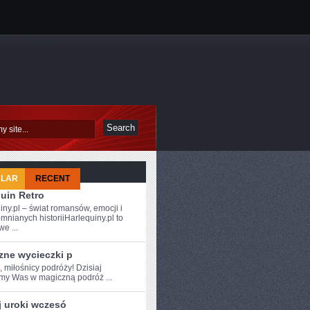
ULAR
RECENT
uin Retro
iny.pl – świat romansów, emocji i
mnianych historiiHarlequiny.pl to
e ...
zne wycieczki p
, miłośnicy podróży!‌ Dzisiaj
amy Was w magiczną podróż ...
j uroki wczesó