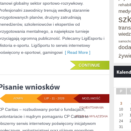
stanowi globalny sektor sportowo-rozrywkowy.
rehabil
E-
Profesjonalni zawodnicy trenują według starannie
medy
szk
przygotowanych planów, drużyny zatrudniają
SPORCIE
menedżerów, szkoleniowców i ekspertów od
trans
przygotowania mentalnego, a największe turnieje
wied
przyciągają ogromną publiczność. Polecamy LigiEsportu i
samoch
Historia e-sportu. LigiSportu to serwis internetowy
doda
poświęcony e-sportowi, gamingowi
[ Read More ]
żywi
CONTINUE
P
ADMIN
LIP - 11 - 2026
MOŻLIWOŚĆ
3
PISANIE
KOMENTOWANIA
CP Caritas – rozbudowany portal o fundacjach,
10
17
wolontariacie i mądrym pomaganiu CP Caritas to
WNIOSKÓW
ZOSTAŁA WYŁĄCZONA
24
obszerny serwis internetowy poświęcony inicjatywom
31
społecznym, wolontariatowi oraz różnym sposobom