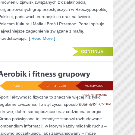
omówieniu zjawisk związanych z działalnością
zorganizowanych grup przestępczych w Rzeczypospolitej
Polskiej, państwach europejskich oraz na świecie.
Polecam Kultura i Mafia i Broń i Przemoc. Portal opisuje
najważniejsze zagadnienia związane z mafią,
przedstawiając
[ Read More ]
CONTINUE
ADMIN
LIP - 3 - 2026
MOŻLIWOŚĆ
AEROBIK
KOMENTOWANIA
Sport i aktywność fizyczna to znacznie więcej niż tylko
regularne ćwiczenia. To styl życia, sposób dbania o
I
ZOSTAŁA WYŁĄCZONA
zdrowie, dobre samopoczucie oraz codzienną energię.
FITNESS
Strona poświęcona tej tematyce stanowi rozbudowane
GRUPOWY
kompendium informacji, w którym każdy miłośnik ruchu –
zarówno początkujący, jak i zaawansowany – może