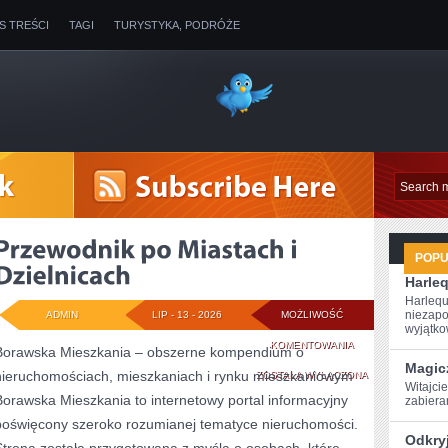
IS TREŚCI
TAGI
TURYSTYKA, PODRÓŻE
POP
Harleq
Harlequ
niezapo
ADMIN
LIP - 13 - 2026
MOŻLIWOŚĆ
wyjątkow
PRZEWODNIK
KOMENTOWANIA
Borawska Mieszkania – obszerne kompendium o
Magic
nieruchomościach, mieszkaniach i rynku mieszkaniowym
PO
ZOSTAŁA WYŁĄCZONA
Witajcie
Borawska Mieszkania to internetowy portal informacyjny
⁢zabier
MIASTACH
poświęcony szeroko rozumianej tematyce nieruchomości.
I
Odkry