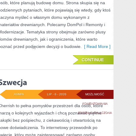
osób, które planują budowę domu. Strona skupia się na
codziennych pytaniach, które pojawiają się wtedy, gdy ktoś
zaczyna myśleć o własnym domu wykonanym z
materiałów drewnianych. Polecamy DomPol i Remonty i
Modernizacje. Tematyka strony obejmuje zarówno plusy
domów drewnianych, jak i ograniczenia, które warto
poznać przed podjęciem decyzji o budowie.
[ Read More ]
CONTINUE
ADMIN
LIP - 6 - 2026
MOŻLIWOŚĆ
SZWECJA
KOMENTOWANIA
Cherrish to pełna pomysłów przestrzeń dla osób, które
marzą o kolejnych wyjazdach i chcą poznawać piękne
ZOSTAŁA WYŁĄCZONA
zakątki bez pośpiechu, z ciekawością i otwartością na
nowe doświadczenia. To internetowy przewodnik po
świecie, który może zainteresować zarówno osoby