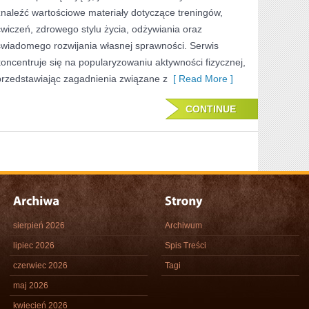
znaleźć wartościowe materiały dotyczące treningów,
ćwiczeń, zdrowego stylu życia, odżywiania oraz
świadomego rozwijania własnej sprawności. Serwis
koncentruje się na popularyzowaniu aktywności fizycznej,
przedstawiając zagadnienia związane z
[ Read More ]
CONTINUE
sierpień 2026
Archiwum
lipiec 2026
Spis Treści
czerwiec 2026
Tagi
maj 2026
kwiecień 2026