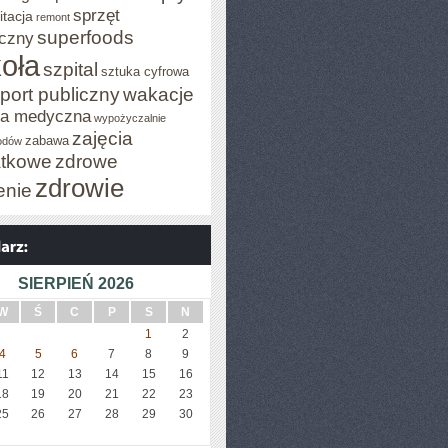
sprzęt
itacja
remont
superfoods
czny
oła
szpital
sztuka cyfrowa
port publiczny
wakacje
za medyczna
wypożyczalnie
zajęcia
zabawa
odów
tkowe
zdrowe
zdrowie
enie
SIERPIEŃ 2026
W
Ś
C
P
S
N
1
2
4
5
6
7
8
9
11
12
13
14
15
16
18
19
20
21
22
23
25
26
27
28
29
30