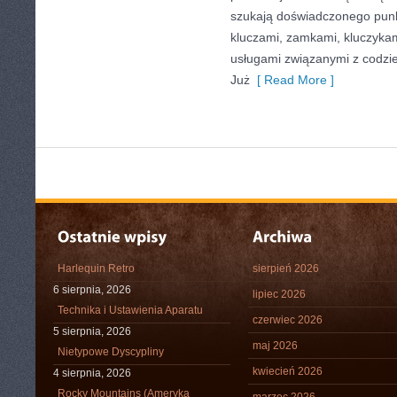
szukają doświadczonego punk
kluczami, zamkami, kluczyk
usługami związanymi z codz
Już
[ Read More ]
Harlequin Retro
sierpień 2026
6 sierpnia, 2026
lipiec 2026
Technika i Ustawienia Aparatu
czerwiec 2026
5 sierpnia, 2026
maj 2026
Nietypowe Dyscypliny
kwiecień 2026
4 sierpnia, 2026
Rocky Mountains (Ameryka