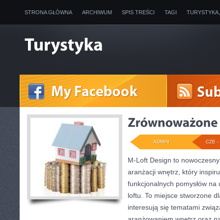
STRONA GŁÓWNA
ARCHIWUM
SPIS TREŚCI
TAGI
TURYSTYKA
ADMIN
CZE - 
M-Loft Design to nowoczesny
aranżacji wnętrz, który inspi
funkcjonalnych pomysłów na 
loftu. To miejsce stworzone dl
interesują się tematami związ
aranżowaniem wnętrz oraz na