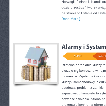
Norwegii, Finlandii, Islandii 
gdzie przestrzeń tworzy wyją
na stronie to Pytania od czyt
Read More ]
ADMIN
MAJ - 
Rzetelne dorabianie kluczy to
okazuje się konieczna w naj
momencie. Zgubiony klucz do
kluczyk samochodowy, niedział
obudowa, problem z zamkiem
zapasowego kompletu to sytuac
pewność działania. Strona po
prezentuje konkretną ofertę 