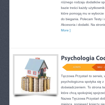
różnego rodzaju dodatków spo
bazie treści każdy użytkowni
które pomogą mu w wyborze
do biegania. Polecam Testy i 
Akcesoria i dodatki. Na stron
More ]
ADMIN
MAJ - 
Tęczowa Przystań to serwis,
psychologiczna spotyka się z
doświadczeniem. To strona t
które chcą spokojniej spojrze
Nazwa Tęczowa Przystań dobr
miejsca, ponieważ kojarzy się