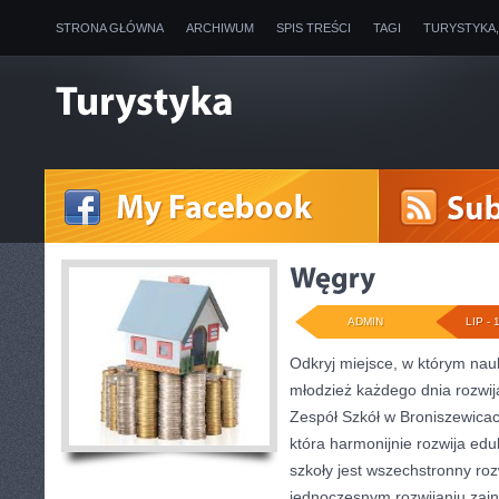
STRONA GŁÓWNA
ARCHIWUM
SPIS TREŚCI
TAGI
TURYSTYKA
ADMIN
LIP - 
Odkryj miejsce, w którym nauk
młodzież każdego dnia rozwij
Zespół Szkół w Broniszewicac
która harmonijnie rozwija ed
szkoły jest wszechstronny ro
jednoczesnym rozwijaniu zai