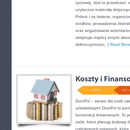
życiowej. Jest to przestrzeń
użyteczne materiały dotyczące
Polsce i na świecie, organiz
środków, prowadzenia zbióre
oraz angażowania wolontariu
obejmuje między innymi aktua
dobroczynności,
[ Read More
ADMIN
LIP - 
DomPol – serwis dla osób z
szkieletowymi DomPol to por
konstrukcji drewnianych. To p
osób, które planują budowę d
codziennych pytaniach, które 