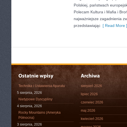
Polskiej, państwach europejsk
Polecam Kultura i Mafia i Bro
najważniejsze zagadnienia zw
przedstawiając
[ Read More 
Technika i Ustawienia Aparatu
sierpień 2026
5 sierpnia, 2026
lipiec 2026
Nietypowe Dyscypliny
czerwiec 2026
4 sierpnia, 2026
maj 2026
Rocky Mountains (Ameryka
Północna)
kwiecień 2026
3 sierpnia, 2026