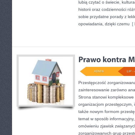
lubią czytać o świecie, kultur
historii oraz codzienności róż
sobie przydatne porady z le
opowiadania, dzięki czemu
[ 
ADMIN
LIP - 
Przestępczość zorganizowana
zainteresowanie zarówno anali
Strona stanowi kompleksowe 
organizacjom przestępczym, ich
także nowym formom przestęp
temat w sposób informacyjny,
omówieniu zjawisk związanych
zorganizowanych grup przest