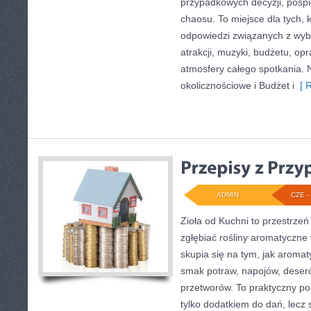
przypadkowych decyzji, pośpi
chaosu. To miejsce dla tych, 
odpowiedzi związanych z wybo
atrakcji, muzyki, budżetu, o
atmosfery całego spotkania. 
okolicznościowe i Budżet i
[ R
ADMIN
CZE - 
Zioła od Kuchni to przestrzeń
zgłębiać rośliny aromatyczne
skupia się na tym, jak aroma
smak potraw, napojów, deser
przetworów. To praktyczny por
tylko dodatkiem do dań, lecz