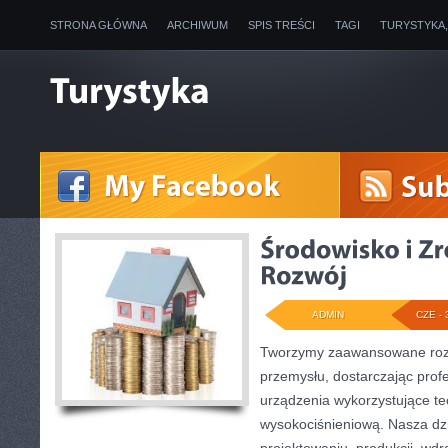
STRONA GŁÓWNA
ARCHIWUM
SPIS TREŚCI
TAGI
TURYSTYKA
ADMIN
CZE - 
Tworzymy zaawansowane rozw
przemysłu, dostarczając prof
urządzenia wykorzystujące te
wysokociśnieniową. Nasza dzi