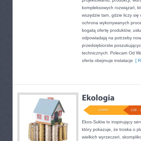
projektowaniu, produkcji, wdr
kompleksowych rozwiązań, kt
wszędzie tam, gdzie liczy się
ochrona wykonywanych proce
bogatą ofertę produktów, usłu
odpowiadają na potrzeby now
przedsiębiorstw poszukujący
technicznych. Polecam Od Wa
oferta obejmuje instalacje
[ R
ADMIN
CZE - 
Ekos-Sułów to inspirujący ser
który pokazuje, że troska o p
wielkich wyrzeczeń, skomplik