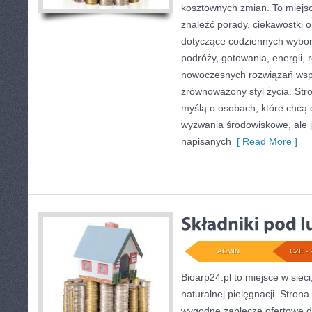
kosztownych zmian. To miejsc
znaleźć porady, ciekawostki o
dotyczące codziennych wybo
podróży, gotowania, energii, r
nowoczesnych rozwiązań wspi
zrównoważony styl życia. Str
myślą o osobach, które chcą
wyzwania środowiskowe, ale j
napisanych
[ Read More ]
ADMIN
CZE - 
Bioarp24.pl to miejsce w sieci
naturalnej pielęgnacji. Stron
wygodne zaplecze ofertowe dla