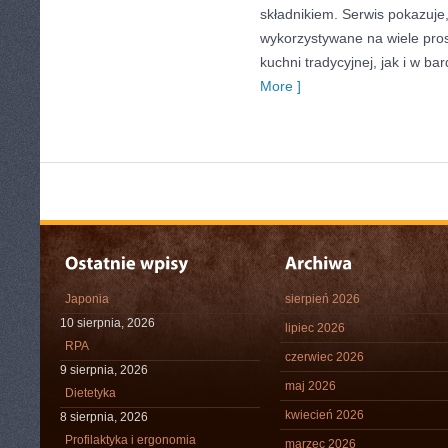
składnikiem. Serwis pokazuj
wykorzystywane na wiele pro
kuchni tradycyjnej, jak i w b
More ]
Japonia
sierpień 2026
10 sierpnia, 2026
lipiec 2026
RPA
czerwiec 2026
9 sierpnia, 2026
maj 2026
Dietetyka
kwiecień 2026
8 sierpnia, 2026
Profilaktyka i ergonomia
marzec 2026