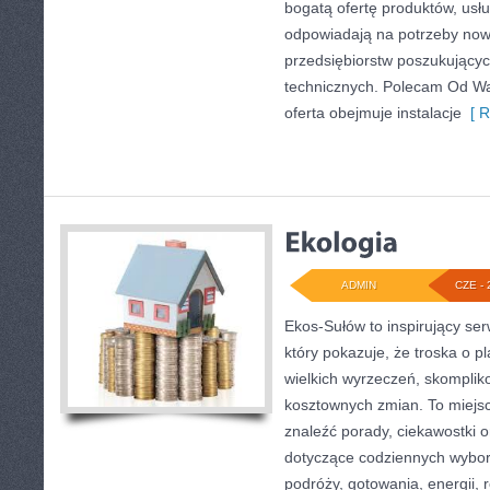
bogatą ofertę produktów, usłu
odpowiadają na potrzeby now
przedsiębiorstw poszukujący
technicznych. Polecam Od Wa
oferta obejmuje instalacje
[ R
ADMIN
CZE - 
Ekos-Sułów to inspirujący ser
który pokazuje, że troska o p
wielkich wyrzeczeń, skomplik
kosztownych zmian. To miejsc
znaleźć porady, ciekawostki o
dotyczące codziennych wybo
podróży, gotowania, energii, r