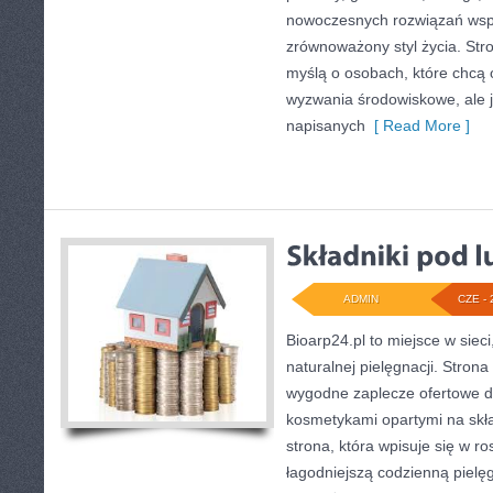
nowoczesnych rozwiązań wspi
zrównoważony styl życia. Str
myślą o osobach, które chcą
wyzwania środowiskowe, ale j
napisanych
[ Read More ]
ADMIN
CZE - 
Bioarp24.pl to miejsce w sieci
naturalnej pielęgnacji. Stron
wygodne zaplecze ofertowe dla
kosmetykami opartymi na skła
strona, która wpisuje się w r
łagodniejszą codzienną pielę