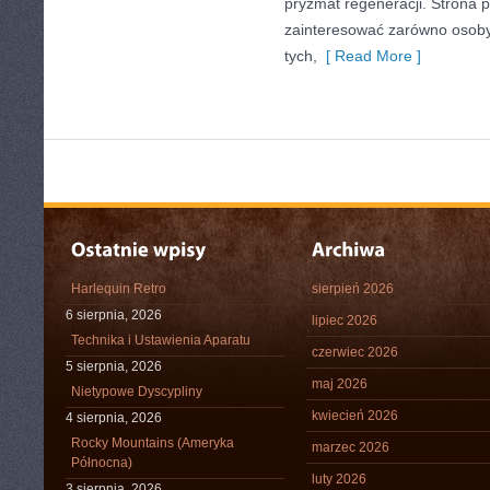
pryzmat regeneracji. Strona 
zainteresować zarówno osoby 
tych,
[ Read More ]
Harlequin Retro
sierpień 2026
6 sierpnia, 2026
lipiec 2026
Technika i Ustawienia Aparatu
czerwiec 2026
5 sierpnia, 2026
maj 2026
Nietypowe Dyscypliny
kwiecień 2026
4 sierpnia, 2026
Rocky Mountains (Ameryka
marzec 2026
Północna)
luty 2026
3 sierpnia, 2026