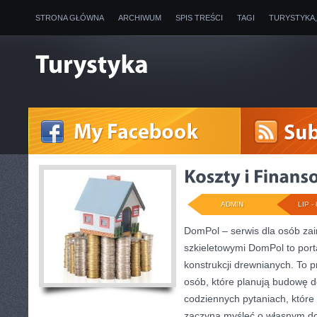
STRONA GŁÓWNA
ARCHIWUM
SPIS TREŚCI
TAGI
TURYSTYKA
ADMIN
LIP - 
DomPol – serwis dla osób z
szkieletowymi DomPol to por
konstrukcji drewnianych. To p
osób, które planują budowę d
codziennych pytaniach, które 
zaczyna myśleć o własnym 