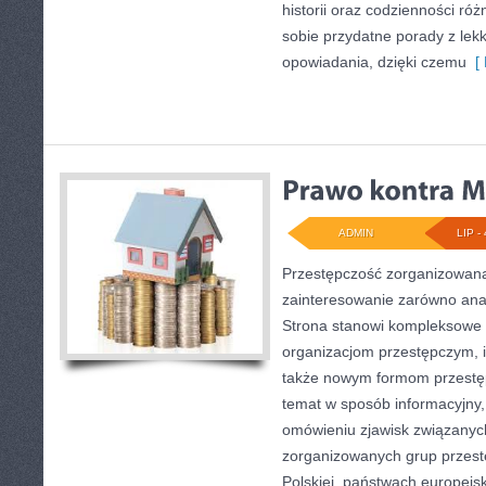
historii oraz codzienności róż
sobie przydatne porady z le
opowiadania, dzięki czemu
[ 
ADMIN
LIP - 
Przestępczość zorganizowana
zainteresowanie zarówno anali
Strona stanowi kompleksowe 
organizacjom przestępczym, ich
także nowym formom przestęp
temat w sposób informacyjny,
omówieniu zjawisk związanych
zorganizowanych grup przest
Polskiej, państwach europejsk