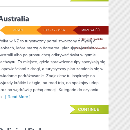
ADMIN
STY - 17 - 2026
MOŻLIWOŚĆ
AUSTRALIA
KOMENTOWANIA
Polka w NZ to turystyczny portal stworzony z myślą o
osobach, które marzą o Aotearoa, planują wyjazd do
ZOSTAŁA WYŁĄCZONA
Australii albo po prostu chcą odkrywać świat w rytmie
zachwytu. To miejsce, gdzie sprawdzone tipy spotykają się
z opowieściami z drogi, a turystyczny plan zamienia się w
świadome podróżowanie. Znajdziesz tu inspiracje na
wyjazdy krótkie i długie, na road trip, na spokojny urlop
oraz na wędrówkę pełną emocji. Kategorie do czytania
o:
[ Read More ]
CONTINUE