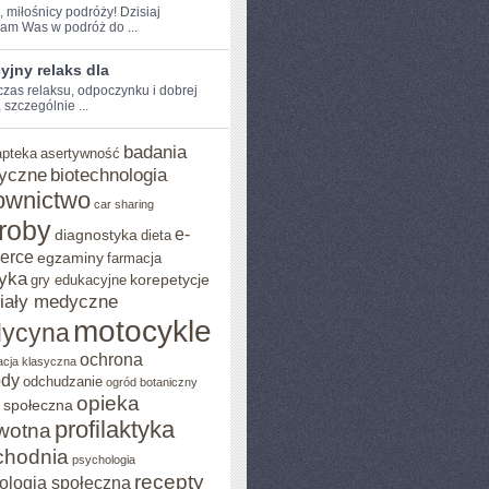
, miłośnicy podróży! Dzisiaj
am Was w podróż do ...
jny relaks dla
 czas ⁤relaksu, odpoczynku i dobrej
 szczególnie ...
badania
apteka
asertywność
yczne
biotechnologia
ownictwo
car sharing
roby
e-
diagnostyka
dieta
erce
egzaminy
farmacja
yka
korepetycje
gry edukacyjne
iały medyczne
motocykle
ycyna
ochrona
acja klasyczna
ody
odchudzanie
ogród botaniczny
opieka
 społeczna
profilaktyka
wotna
chodnia
psychologia
recepty
ologia społeczna