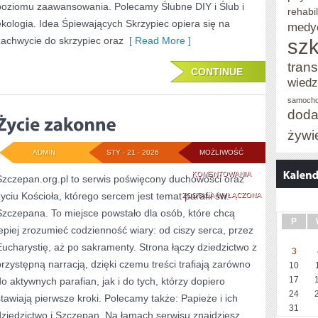
poziomu zaawansowania. Polecamy Ślubne DIY i Ślub i
rehabil
ekologia. Idea Śpiewających Skrzypiec opiera się na
medy
zachwycie do skrzypiec oraz
[ Read More ]
szk
trans
CONTINUE
wied
samoch
doda
żywi
ADMIN
STY - 21 - 2026
MOŻLIWOŚĆ
ŻYCIE
KOMENTOWANIA
Szczepan.org.pl to serwis poświęcony duchowości oraz
życiu Kościoła, którego sercem jest temat parafii św.
ZAKONNE
ZOSTAŁA WYŁĄCZONA
Szczepana. To miejsce powstało dla osób, które chcą
P
lepiej zrozumieć codzienność wiary: od ciszy serca, przez
Eucharystię, aż po sakramenty. Strona łączy dziedzictwo z
3
przystępną narracją, dzięki czemu treści trafiają zarówno
10
17
do aktywnych parafian, jak i do tych, którzy dopiero
24
stawiają pierwsze kroki. Polecamy także: Papieże i ich
31
dziedzictwo i Szczepan. Na łamach serwisu znajdziesz