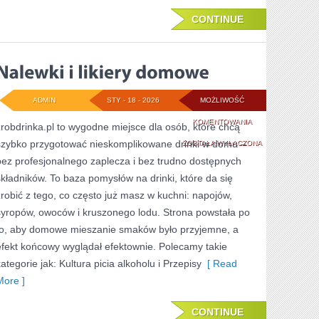
CONTINUE
ADMIN
STY - 18 - 2026
MOŻLIWOŚĆ
NALEWKI
KOMENTOWANIA
zrobdrinka.pl to wygodne miejsce dla osób, które chcą
szybko przygotować nieskomplikowane drinki w domu –
I
ZOSTAŁA WYŁĄCZONA
bez profesjonalnego zaplecza i bez trudno dostępnych
LIKIERY
składników. To baza pomysłów na drinki, które da się
DOMOWE
zrobić z tego, co często już masz w kuchni: napojów,
syropów, owoców i kruszonego lodu. Strona powstała po
to, aby domowe mieszanie smaków było przyjemne, a
efekt końcowy wyglądał efektownie. Polecamy takie
kategorie jak: Kultura picia alkoholu i Przepisy
[ Read
More ]
CONTINUE