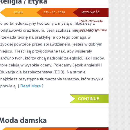
ADMIN
STY - 15 - 2026
MOŻLIWOŚĆ
RELIGIA
KOMENTOWANIA
To portal edukacyjny tworzony z myślą o młodzieży z
podstawówki oraz liceum. Jeśli szukasz miejsca, które
/
ZOSTAŁA WYŁĄCZONA
przekłada teorię na praktykę, a do tego pomaga w
ETYKA
szybkiej powtórce przed sprawdzianem, jesteś w dobrym
miejscu. Treści są przygotowane tak, aby wspierały
zarówno tych, którzy chcą nadrobić zaległości, jak i osoby,
które celują w wysokie oceny. Polecamy Język angielski i
Edukacja dla bezpieczeństwa (EDB). Na stronie
znajdziesz przystępne tłumaczenia tematów, które zwykle
sprawiają
[ Read More ]
CONTINUE