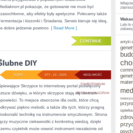
Witajcie
Mediaknorr.pl pokazuje, że gotowanie nie musi być
zaprasz
czasochłonne, aby efekty były apetyczne. Polecamy także
Wakacy
Fermentacja i kiszonki i Śniadania. Serwis kieruje się ideą,
Lato ⁢to
że dobre jedzenie powinno
[ Read More ]
zabawy,
CONTINUE
antyki
genet
bud
cho
comm
genet
ADMIN
STY - 22 - 2026
MOŻLIWOŚĆ
mater
ŚLUBNE
KOMENTOWANIA
Śpiewające Skrzypce to internetowy portal poświęcony
med
sztuce dźwięku, w którym skrzypce stają się centrum
DIY
ZOSTAŁA WYŁĄCZONA
motoryz
opowieści. To miejsce stworzone dla osób, które chcą
przyr
odkrywać piękno melodii, a także dla tych, którzy pragną
opieka
doskonalić technikę na instrumencie smyczkowym. Strona
zdro
łączy muzyczne ciekawostki z konkretną wiedzą, dzięki
przy
czemu czytelnik może oswoić instrument niezależnie od
psych