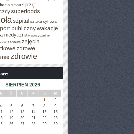
sprzęt
itacja
remont
superfoods
czny
oła
szpital
sztuka cyfrowa
port publiczny
wakacje
za medyczna
wypożyczalnie
zajęcia
zabawa
odów
tkowe
zdrowe
zdrowie
enie
SIERPIEŃ 2026
W
Ś
C
P
S
N
1
2
4
5
6
7
8
9
11
12
13
14
15
16
18
19
20
21
22
23
25
26
27
28
29
30