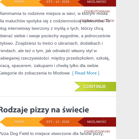
ADMIN
STY - 14 - 2026
MOŻLIWOŚĆ
MODA
KOMENTOWANIA
Mammamia to rodzinne miejsce w sieci, w którym moda
dla maluchów spotyka się z codziennością opiekunów. To
DAMSKA
ZOSTAŁA WYŁĄCZONA
blog internetowy tworzony z myślą o tych, którzy chcą
ubierać siebie i swoje pociechy wygodnie, a jednocześnie
stylowo. Znajdziesz tu treści o ubraniach, dodatkach i
trendach, ale też o tym, jak odnaleźć własny styl w
zabieganej rzeczywistości: między przedszkolem, szkołą,
pracą, spacerem, zakupami i chwilą tylko dla siebie.
Kategorie do zobaczenia to Modowe
[ Read More ]
CONTINUE
ADMIN
STY - 13 - 2026
MOŻLIWOŚĆ
RODZAJE
KOMENTOWANIA
Pizza Dog Field to miejsce stworzone dla fanów pizzy,