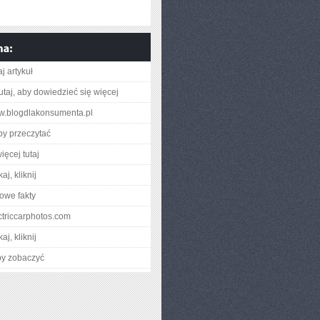
j artykuł
utaj, aby dowiedzieć się więcej
ww.blogdlakonsumenta.pl
aby przeczytać
ięcej tutaj
aj, kliknij
owe fakty
ectriccarphotos.com
aj, kliknij
by zobaczyć