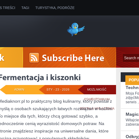
IS TREŚCI
TAGI
TURYSTYKA, PODRÓŻE
POP
Techni
ADMIN
STY - 23 - 2026
MOŻLIWOŚĆ
Moja Fo
zdjęćMo
FERMENTACJA
KOMENTOWANIA
Mediaknorr.pl to praktyczny blog kulinarny, który powstał z
serwis ..
myślą o osobach szukających łatwych rozwiązań w kuchni.
I
ZOSTAŁA WYŁĄCZONA
Magic
To miejsce dla tych, którzy chcą gotować szybko, a
KISZONKI
Witajcie
jednocześnie cenią wyrazistość domowych potraw. Na
⁢zabier
stronie znajdziesz inspiracje na uniwersalne dania, które
Odkry
można przygotować z popularnych składników.