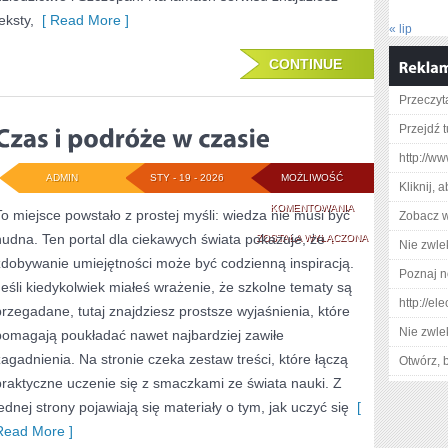
eksty,
[ Read More ]
« lip
CONTINUE
Przeczyta
Przejdź t
http://w
ADMIN
STY - 19 - 2026
MOŻLIWOŚĆ
Kliknij, 
CZAS
KOMENTOWANIA
To miejsce powstało z prostej myśli: wiedza nie musi być
Zobacz w
nudna. Ten portal dla ciekawych świata pokazuje, że
I
ZOSTAŁA WYŁĄCZONA
Nie zwlek
zdobywanie umiejętności może być codzienną inspiracją.
PODRÓŻE
Poznaj n
Jeśli kiedykolwiek miałeś wrażenie, że szkolne tematy są
W
http://el
przegadane, tutaj znajdziesz prostsze wyjaśnienia, które
CZASIE
Nie zwlek
pomagają poukładać nawet najbardziej zawiłe
zagadnienia. Na stronie czeka zestaw treści, które łączą
Otwórz, 
praktyczne uczenie się z smaczkami ze świata nauki. Z
jednej strony pojawiają się materiały o tym, jak uczyć się
[
Read More ]