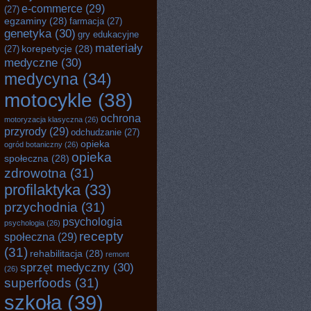
e-commerce
(29)
(27)
egzaminy
(28)
farmacja
(27)
genetyka
(30)
gry edukacyjne
materiały
korepetycje
(28)
(27)
medyczne
(30)
medycyna
(34)
motocykle
(38)
ochrona
motoryzacja klasyczna
(26)
przyrody
(29)
odchudzanie
(27)
opieka
ogród botaniczny
(26)
opieka
społeczna
(28)
zdrowotna
(31)
profilaktyka
(33)
przychodnia
(31)
psychologia
psychologia
(26)
recepty
społeczna
(29)
(31)
rehabilitacja
(28)
remont
sprzęt medyczny
(30)
(26)
superfoods
(31)
szkoła
(39)