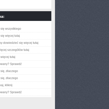
się wszystkiego
się więcej tutaj
aby dowiedzieć się więcej tutaj
ięcej szczegółów tutaj
więcej tutaj
gowany? Sprawdź
się, dlaczego
się, dlaczego
aj, kliknij
gowany? Sprawdź