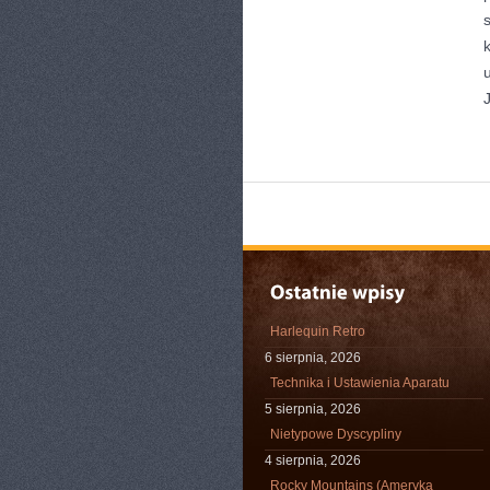
Harlequin Retro
6 sierpnia, 2026
Technika i Ustawienia Aparatu
5 sierpnia, 2026
Nietypowe Dyscypliny
4 sierpnia, 2026
Rocky Mountains (Ameryka