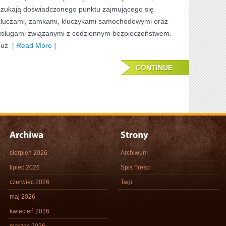
szukają doświadczonego punktu zajmującego się
kluczami, zamkami, kluczykami samochodowymi oraz
usługami związanymi z codziennym bezpieczeństwem.
Już
[ Read More ]
CONTINUE
sierpień 2026
Archiwum
lipiec 2026
Spis Treści
czerwiec 2026
Tagi
maj 2026
kwiecień 2026