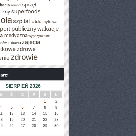
sprzęt
itacja
remont
superfoods
czny
oła
szpital
sztuka cyfrowa
port publiczny
wakacje
za medyczna
wypożyczalnie
zajęcia
zabawa
odów
tkowe
zdrowe
zdrowie
enie
SIERPIEŃ 2026
W
Ś
C
P
S
N
1
2
4
5
6
7
8
9
11
12
13
14
15
16
18
19
20
21
22
23
25
26
27
28
29
30