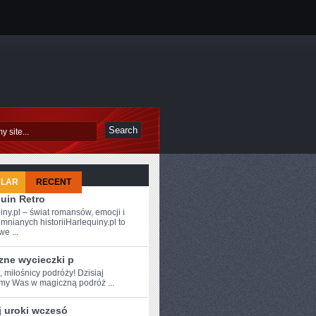
ULAR
RECENT
uin Retro
iny.pl – świat romansów, emocji i
mnianych historiiHarlequiny.pl to
e ...
zne wycieczki p
, miłośnicy podróży!‌ Dzisiaj
amy Was w magiczną podróż ...
j uroki wczesó