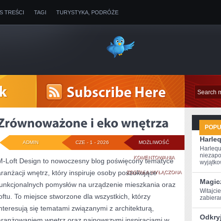
IS TREŚCI
TAGI
TURYSTYKA, PODRÓŻE
POP
Harleq
ADMIN
CZE - 1 - 2026
MOŻLIWOŚĆ
Harlequ
niezapo
ZRÓWNOWAŻONE
KOMENTOWANIA
M-Loft Design to nowoczesny blog poświęcony tematyce
wyjątkow
aranżacji wnętrz, który inspiruje osoby poszukujące
I
ZOSTAŁA WYŁĄCZONA
Magic
funkcjonalnych pomysłów na urządzenie mieszkania oraz
EKO
Witajcie
loftu. To miejsce stworzone dla wszystkich, którzy
⁢zabier
WNĘTRZA
interesują się tematami związanymi z architekturą,
Odkry
aranżowaniem wnętrz oraz najnowszymi inspiracjami w