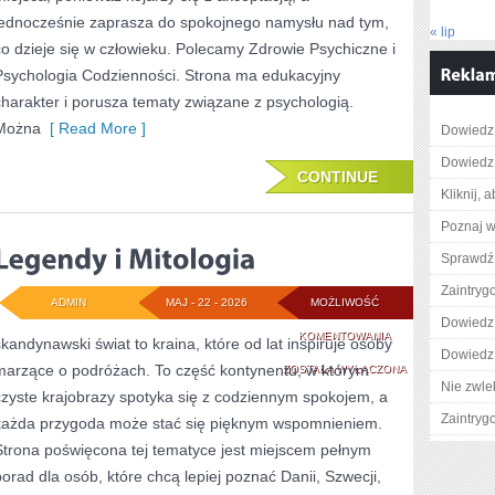
jednocześnie zaprasza do spokojnego namysłu nad tym,
« lip
co dzieje się w człowieku. Polecamy Zdrowie Psychiczne i
Psychologia Codzienności. Strona ma edukacyjny
charakter i porusza tematy związane z psychologią.
Można
[ Read More ]
Dowiedz 
Dowiedz 
CONTINUE
Kliknij, 
Poznaj w
Sprawdź 
Zaintry
ADMIN
MAJ - 22 - 2026
MOŻLIWOŚĆ
Dowiedz 
LEGENDY
KOMENTOWANIA
skandynawski świat to kraina, które od lat inspiruje osoby
Dowiedz 
marzące o podróżach. To część kontynentu, w którym
I
ZOSTAŁA WYŁĄCZONA
Nie zwlek
czyste krajobrazy spotyka się z codziennym spokojem, a
MITOLOGIA
Zaintry
każda przygoda może stać się pięknym wspomnieniem.
Strona poświęcona tej tematyce jest miejscem pełnym
porad dla osób, które chcą lepiej poznać Danii, Szwecji,