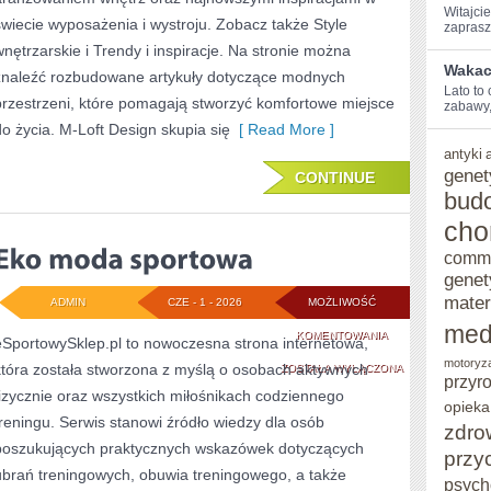
Witajcie
świecie wyposażenia i wystroju. Zobacz także Style
zaprasz
wnętrzarskie i Trendy i inspiracje. Na stronie można
Wakacy
znaleźć rozbudowane artykuły dotyczące modnych
Lato ⁢to
przestrzeni, które pomagają stworzyć komfortowe miejsce
zabawy,
do życia. M-Loft Design skupia się
[ Read More ]
antyki
genet
CONTINUE
bud
cho
comm
genet
mater
ADMIN
CZE - 1 - 2026
MOŻLIWOŚĆ
med
EKO
KOMENTOWANIA
eSportowySklep.pl to nowoczesna strona internetowa,
motoryz
która została stworzona z myślą o osobach aktywnych
MODA
ZOSTAŁA WYŁĄCZONA
przyr
fizycznie oraz wszystkich miłośnikach codziennego
SPORTOWA
opieka
treningu. Serwis stanowi źródło wiedzy dla osób
zdro
poszukujących praktycznych wskazówek dotyczących
przy
ubrań treningowych, obuwia treningowego, a także
psych