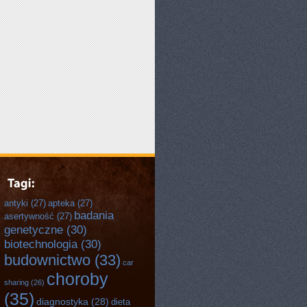
antyki
(27)
apteka
(27)
badania
asertywność
(27)
genetyczne
(30)
biotechnologia
(30)
budownictwo
(33)
car
choroby
sharing
(26)
(35)
diagnostyka
(28)
dieta