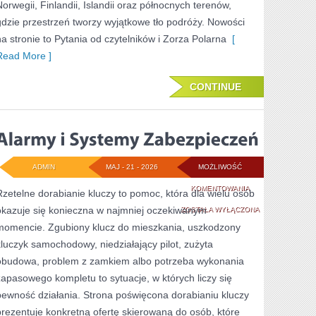
Norwegii, Finlandii, Islandii oraz północnych terenów,
gdzie przestrzeń tworzy wyjątkowe tło podróży. Nowości
na stronie to Pytania od czytelników i Zorza Polarna
[
Read More ]
CONTINUE
ADMIN
MAJ - 21 - 2026
MOŻLIWOŚĆ
ALARMY
KOMENTOWANIA
Rzetelne dorabianie kluczy to pomoc, która dla wielu osób
okazuje się konieczna w najmniej oczekiwanym
I
ZOSTAŁA WYŁĄCZONA
momencie. Zgubiony klucz do mieszkania, uszkodzony
SYSTEMY
kluczyk samochodowy, niedziałający pilot, zużyta
ZABEZPIECZEŃ
obudowa, problem z zamkiem albo potrzeba wykonania
zapasowego kompletu to sytuacje, w których liczy się
pewność działania. Strona poświęcona dorabianiu kluczy
prezentuje konkretną ofertę skierowaną do osób, które