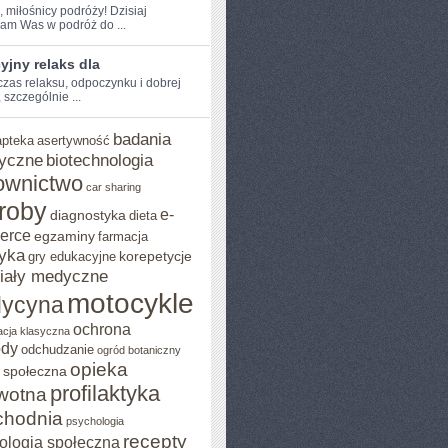
, miłośnicy podróży! Dzisiaj
am Was w podróż do ...
jny relaks dla
 czas ⁤relaksu, odpoczynku i dobrej
 szczególnie ...
badania
apteka
asertywność
yczne
biotechnologia
ownictwo
car sharing
roby
e-
diagnostyka
dieta
erce
egzaminy
farmacja
yka
korepetycje
gry edukacyjne
iały medyczne
motocykle
ycyna
ochrona
acja klasyczna
ody
odchudzanie
ogród botaniczny
opieka
 społeczna
profilaktyka
wotna
chodnia
psychologia
recepty
ologia społeczna