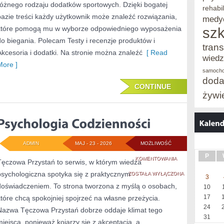
różnego rodzaju dodatków sportowych. Dzięki bogatej
rehabil
bazie treści każdy użytkownik może znaleźć rozwiązania,
medy
które pomogą mu w wyborze odpowiedniego wyposażenia
szk
do biegania. Polecam Testy i recenzje produktów i
trans
Akcesoria i dodatki. Na stronie można znaleźć
[ Read
wied
More ]
samoch
doda
CONTINUE
żywi
ADMIN
MAJ - 23 - 2026
MOŻLIWOŚĆ
P
PSYCHOLOGIA
KOMENTOWANIA
Tęczowa Przystań to serwis, w którym wiedza
psychologiczna spotyka się z praktycznym
CODZIENNOŚCI
ZOSTAŁA WYŁĄCZONA
3
doświadczeniem. To strona tworzona z myślą o osobach,
10
17
które chcą spokojniej spojrzeć na własne przeżycia.
24
Nazwa Tęczowa Przystań dobrze oddaje klimat tego
31
miejsca, ponieważ kojarzy się z akceptacją, a